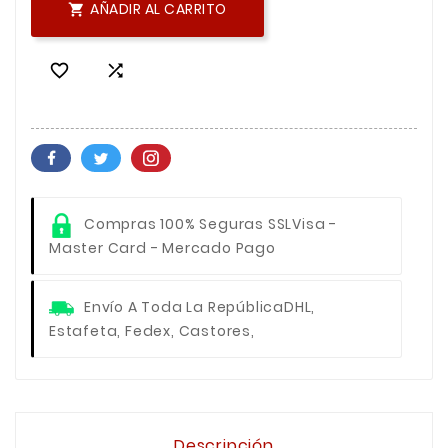
AÑADIR AL CARRITO



Compras 100% Seguras SSL
Visa -
Master Card - Mercado Pago
Envío A Toda La República
DHL,
Estafeta, Fedex, Castores,
Descripción