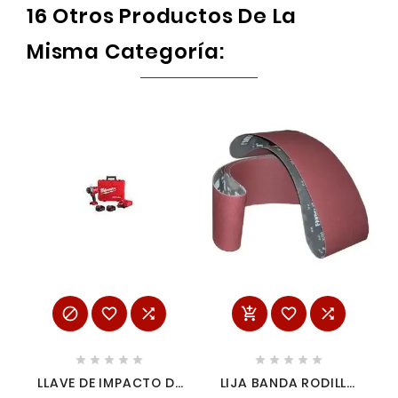
16 Otros Productos De La
Misma Categoría:
















LLAVE DE IMPACTO DE
LIJA BANDA RODILLO
TORQUE ALTO M18
9 X 14" GRADO 100