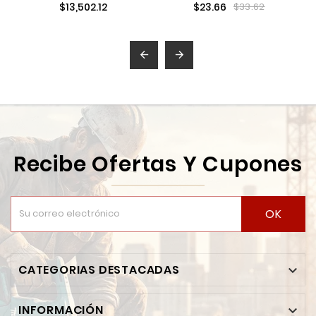
$13,502.12
$23.66
$33.62
FUEL DE 12? MIL2966-
FANDELI FND19565
22


Recibe Ofertas Y Cupones
OK
CATEGORIAS DESTACADAS

INFORMACIÓN
