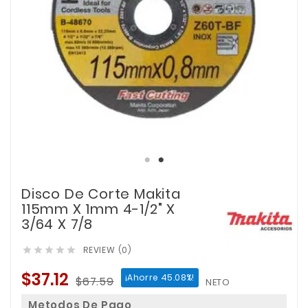
Disco De Corte Makita
115mm X 1mm 4-1/2" X
3/64 X 7/8
REVIEW (0)





$37.12
¡Ahorre 45.08%!
$67.59
NETO
Metodos De Pago