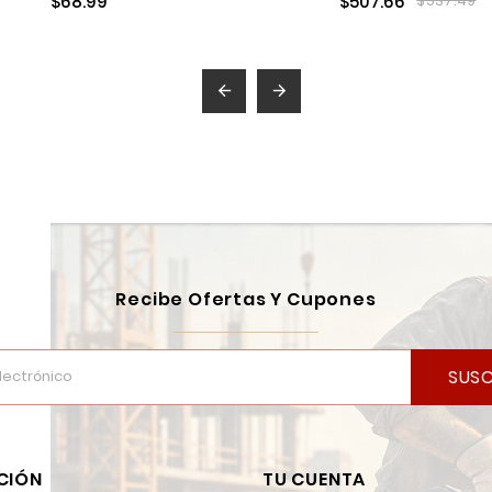
$68.99
$507.66
$537.49


Recibe Ofertas Y Cupones
SUSC
CIÓN
TU CUENTA