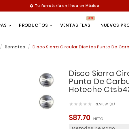
Tu ferretería en línea en México

HOT
CAS
PRODUCTOS
VENTAS FLASH
NUEVOS PR
Remates
Disco Sierra Circular Dientes Punta De Ca
Disco Sierra Ci
Punta De Carbu
Hoteche Ctsb4
REVIEW (0)





$87.70
NETO
Metodos De Pago