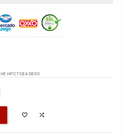
ECHE HPCTSB43830

