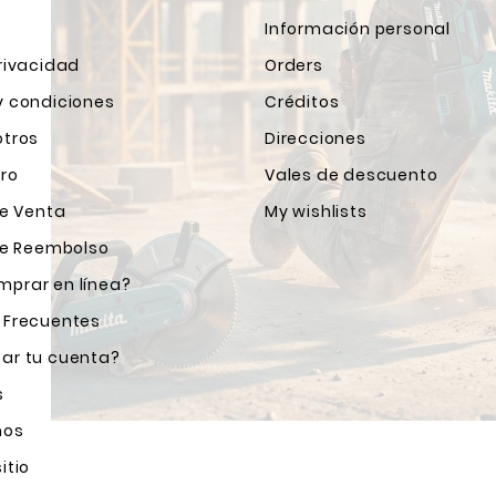
Información personal
rivacidad
Orders
y condiciones
Créditos
otros
Direcciones
ro
Vales de descuento
de Venta
My wishlists
 de Reembolso
prar en línea?
 Frecuentes
ar tu cuenta?
s
nos
itio