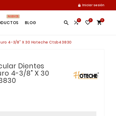
Iniciar sesión

NUEVOS
0
0
0




ODUCTOS
BLOG
rburo 4-3/8" X 30 Hoteche Ctsb43830
rcular Dientes
ro 4-3/8" X 30
3830