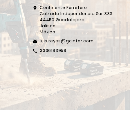
Continente Ferretero
location_on
Calzada Independencia Sur 333
44450 Guadalajara
Jalisco
México
luis.reyes@gcinter.com
email
3336193959
call