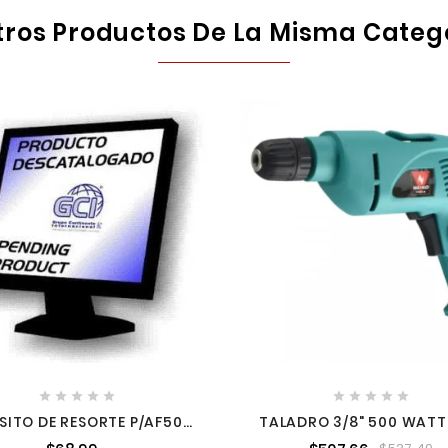
tros Productos De La Misma Categ










SITO DE RESORTE P/AF504
TALADRO 3/8" 500 WATT
N.R. A07060201
VOLTS NEIKO 10507