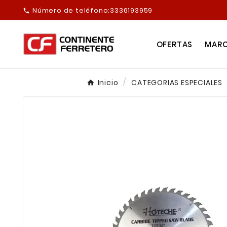
Número de teléfono:
3336193959

OFERTAS
MAR
Inicio
CATEGORIAS ESPECIALES