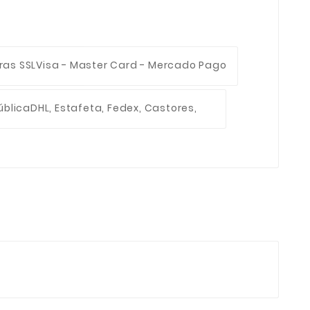
ras SSL
Visa - Master Card - Mercado Pago
ública
DHL, Estafeta, Fedex, Castores,