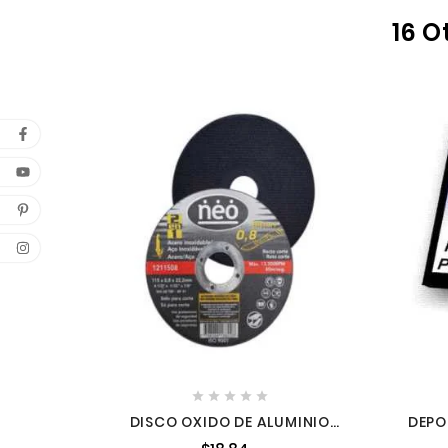
16 O





DISCO OXIDO DE ALUMINIO
DEPO
GRANO 60 7"X564"X78" SYN-