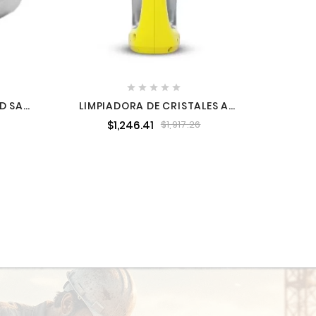





D SAE
LIMPIADORA DE CRISTALES A
442
BATERIA KARCHER WV1PLUSMX 1
$1,246.41
$1,917.26