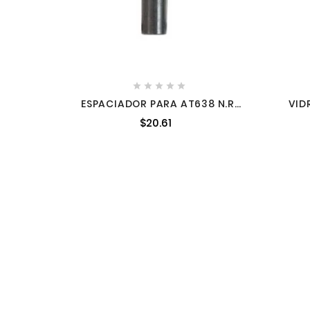





ESPACIADOR PARA AT638 N.R.
VID
A27827
$20.61