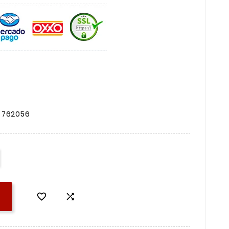
A 762056

