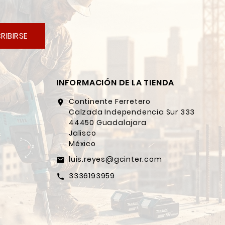
RIBIRSE
INFORMACIÓN DE LA TIENDA
Continente Ferretero
location_on
Calzada Independencia Sur 333
44450 Guadalajara
Jalisco
México
luis.reyes@gcinter.com
email
3336193959
call