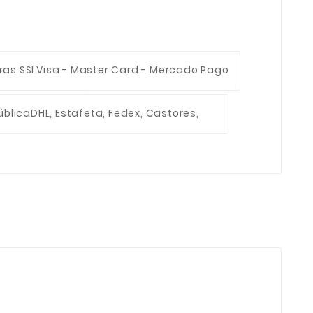
ras SSL
Visa - Master Card - Mercado Pago
ública
DHL, Estafeta, Fedex, Castores,