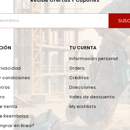
Recibe Ofertas Y Cupones
SUSC
CIÓN
TU CUENTA
Información personal
rivacidad
Orders
y condiciones
Créditos
otros
Direcciones
ro
Vales de descuento
de Venta
My wishlists
 de Reembolso
prar en línea?