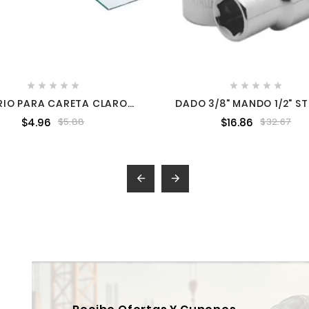










RIO PARA CARETA CLARO
DADO 3/8" MANDO 1/2" ST
8137 INFRA INF01
6 PUNTAS STANLEY 86
$4.96
$16.86
$5.88
$32.67

