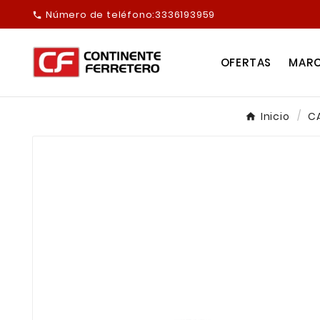
Número de teléfono:
3336193959

OFERTAS
MAR
Inicio
C