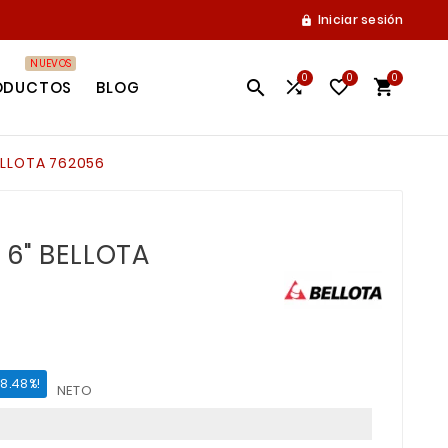
Iniciar sesión

NUEVOS
0
0
0




ODUCTOS
BLOG
ELLOTA 762056
 6" BELLOTA
18.48%!
NETO