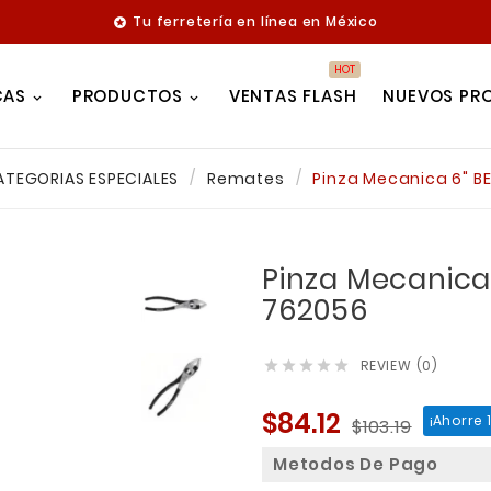
Tu ferretería en línea en México

HOT
CAS
PRODUCTOS
VENTAS FLASH
NUEVOS PR
ATEGORIAS ESPECIALES
Remates
Pinza Mecanica 6" B
Pinza Mecanica
762056
REVIEW (0)





$84.12
¡Ahorre 
$103.19
Metodos De Pago