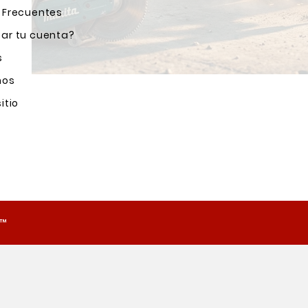
 Frecuentes
ar tu cuenta?
s
nos
itio
o™