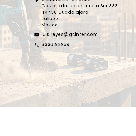
Calzada Independencia Sur 333
44450 Guadalajara
Jalisco
México
luis.reyes@gcinter.com
email
3336193959
call