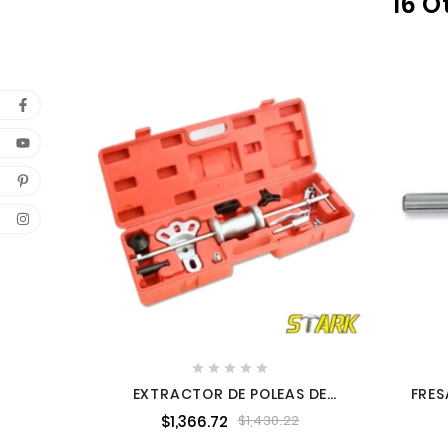
16 O





EXTRACTOR DE POLEAS DE
FRES
GOLPE STARK TOOLS 26031
DOB
$1,366.72
$1,430.22