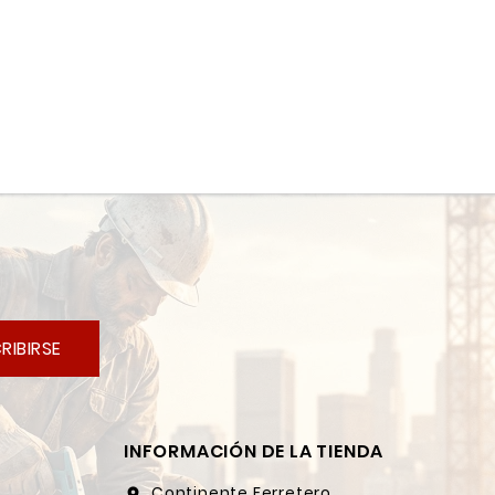
RIBIRSE
INFORMACIÓN DE LA TIENDA
Continente Ferretero
location_on