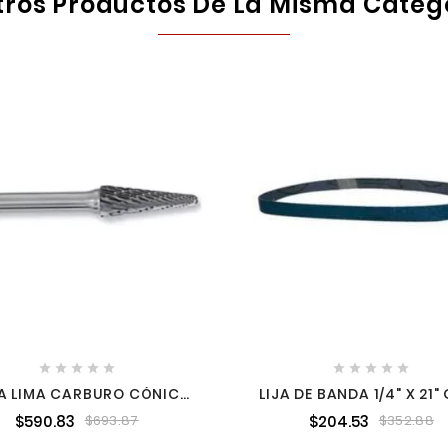
tros Productos De La Misma Categ










A LIMA CARBURO CÓNICA
LIJA DE BANDA 1/4" X 21" 
LE FILO AUSTROMEX 125
PARA 9032 JUEGO DE 10 P
$590.83
$204.53
$693.87
$352.88
A34534