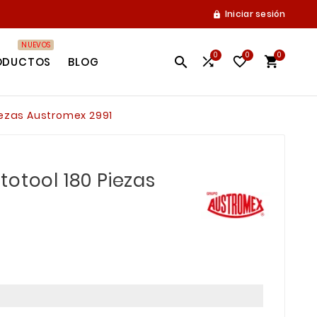
Iniciar sesión

NUEVOS
0
0
0




ODUCTOS
BLOG
iezas Austromex 2991
otool 180 Piezas
1