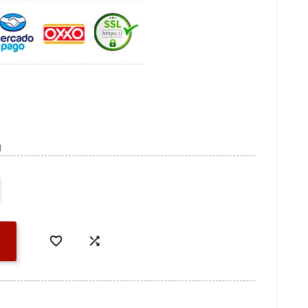
1

