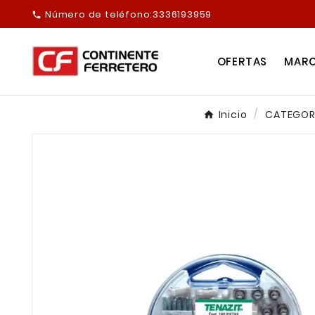
Número de teléfono:
3336193959

OFERTAS
MAR
Inicio
CATEGORI