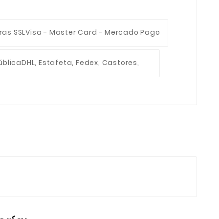
ras SSL
Visa - Master Card - Mercado Pago
ública
DHL, Estafeta, Fedex, Castores,