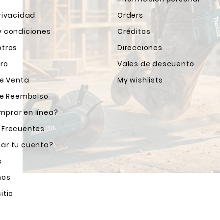
rivacidad
Orders
y condiciones
Créditos
otros
Direcciones
ro
Vales de descuento
de Venta
My wishlists
 de Reembolso
prar en línea?
 Frecuentes
ar tu cuenta?
s
nos
itio