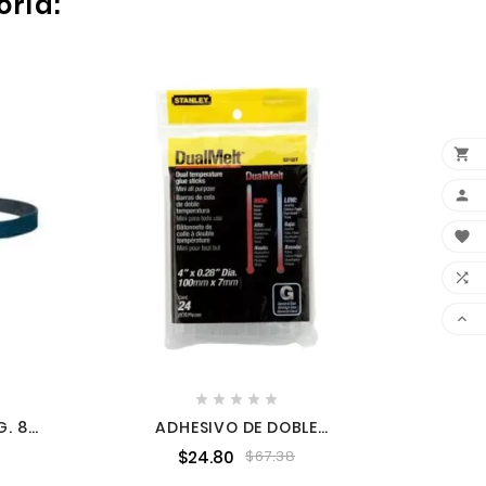
oría:

MOTO
POLO









G. 80
ADHESIVO DE DOBLE
IEZAS
TEMPERATURA STANLEY GS10DT
$24.80
$67.38