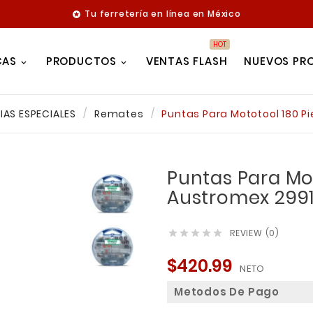
Tu ferretería en línea en México

HOT
CAS
PRODUCTOS
VENTAS FLASH
NUEVOS PR
AS ESPECIALES
Remates
Puntas Para Mototool 180 P
Puntas Para Mot
Austromex 299
REVIEW (0)





$420.99
NETO
Metodos De Pago