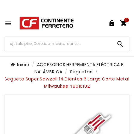
Tu ferretería en línea en México

0




Inicio
ACCESORIOS HERREMIENTA ELÉCTRICA E
INALÁMBRICA
Seguetas
Segueta Super Sawzall 14 Dientes 6 Largo Corte Metal
Milwaukee 48016182