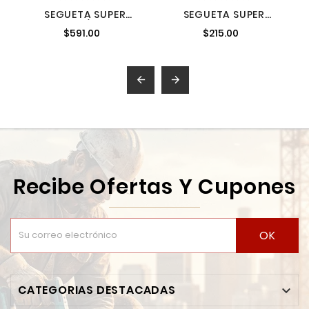
SEGUETA SUPER
SEGUETA SUPER
SAWZALL 5/8 DIENTES
SAWZALL 24 DPP X 4 L
$591.00
$215.00
12 LARGO MILWAUKEE
MILWAUKEE 48005185
48005027


Recibe Ofertas Y Cupones
OK
CATEGORIAS DESTACADAS
