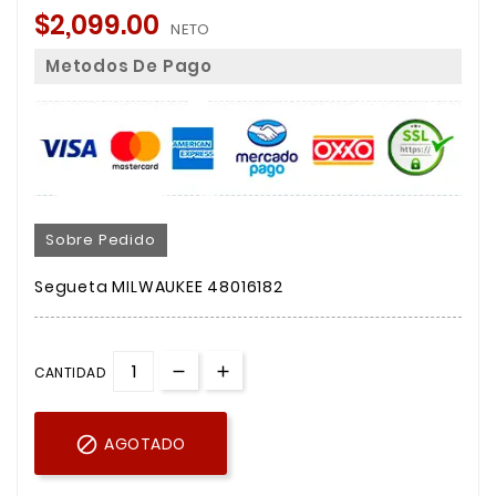
$2,099.00
NETO
Metodos De Pago
Sobre Pedido
Segueta MILWAUKEE 48016182
CANTIDAD

AGOTADO