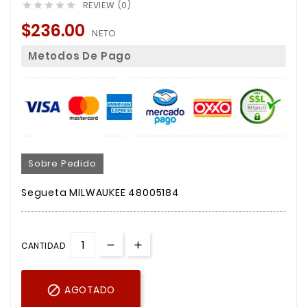
REVIEW (0)





$236.00
NETO
Metodos De Pago
Sobre Pedido
Segueta MILWAUKEE 48005184
CANTIDAD

AGOTADO