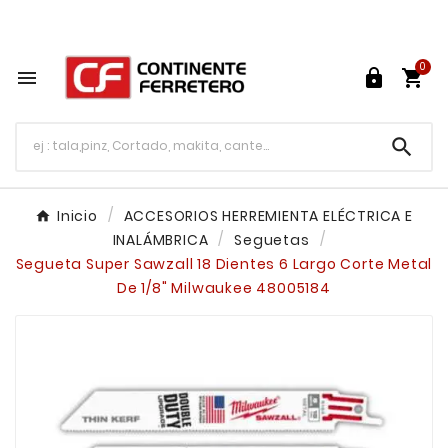
Tu ferretería en línea en México

0




Inicio
ACCESORIOS HERREMIENTA ELÉCTRICA E
INALÁMBRICA
Seguetas
Segueta Super Sawzall 18 Dientes 6 Largo Corte Metal
De 1/8" Milwaukee 48005184