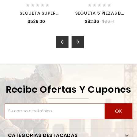










SEGUETA SUPER
SEGUETA 5 PIEZAS B-
SAWZALL 14 DPP X 12 L
21 MAKITA A85737 1
$539.00
$82.36
$88.11
MILWAUKEE
48005794


Recibe Ofertas Y Cupones
OK
CATEGORIAS DESTACADAS
