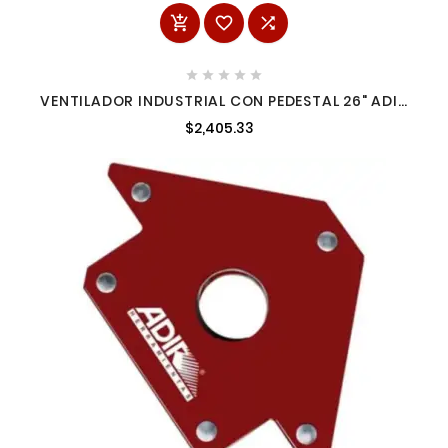








VENTILADOR INDUSTRIAL CON PEDESTAL 26" ADIR
2071
$2,405.33