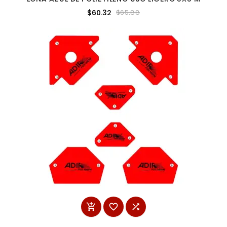
$60.32
$65.88


