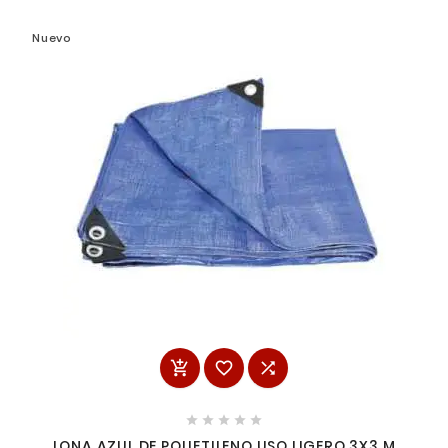
Nuevo








LONA AZUL DE POLIETILENO USO LIGERO 3X3 M