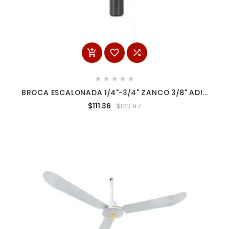








BROCA ESCALONADA 1/4"-3/4" ZANCO 3/8" ADIR
09452
$111.36
$122.97