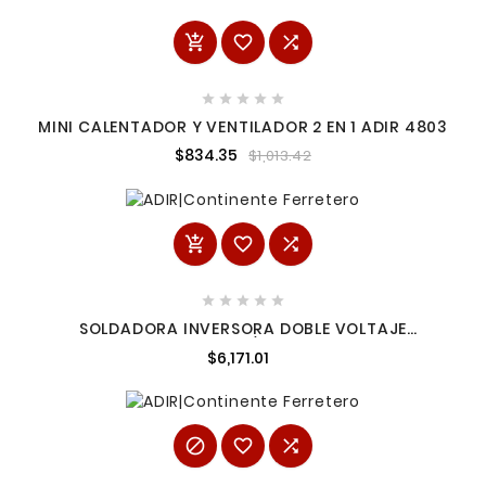








MINI CALENTADOR Y VENTILADOR 2 EN 1 ADIR 4803
$834.35
$1,013.42








SOLDADORA INVERSORA DOBLE VOLTAJE
ELECTRODO TIG/LIFT 300 AMP
$6,171.01


