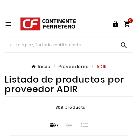
Tu ferretería en línea en México

0




Inicio
Proveedores
ADIR
Listado de productos por
proveedor ADIR
308 products