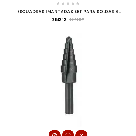





ESCUADRAS IMANTADAS SET PARA SOLDAR 6
PIEZAS 6729 ADIR
$182.12
$201.57


