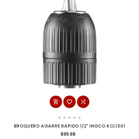








BROQUERO AGARRE RÁPIDO 1/2" INGCO KCL1301
$95.98