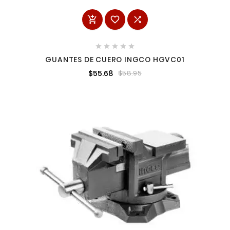








GUANTES DE CUERO INGCO HGVC01
$55.68
$58.95