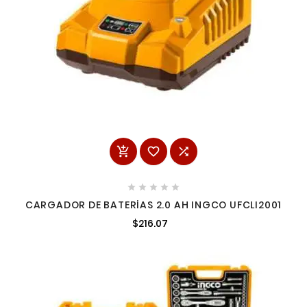








CARGADOR DE BATERÍAS 2.0 AH INGCO UFCLI2001
$216.07