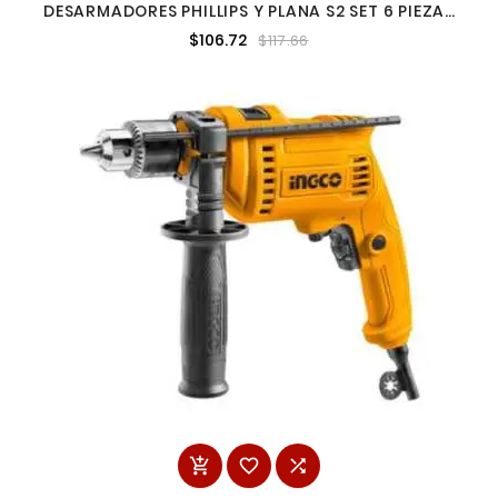
DESARMADORES PHILLIPS Y PLANA S2 SET 6 PIEZAS
INGCO HKSDS0628
$106.72
$117.66


