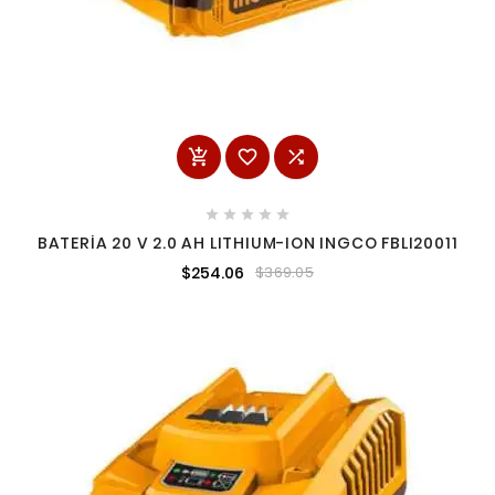








BATERÍA 20 V 2.0 AH LITHIUM-ION INGCO FBLI20011
$254.06
$369.05