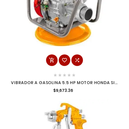








VIBRADOR A GASOLINA 5.5 HP MOTOR HONDA SIN
CHICOTE INGCO GVR-1
$9,673.36