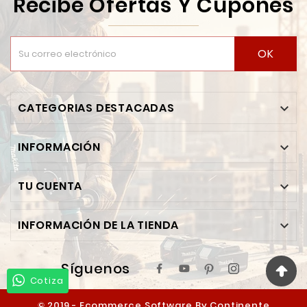
Recibe Ofertas Y Cupones
OK
CATEGORIAS DESTACADAS

INFORMACIÓN

TU CUENTA

INFORMACIÓN DE LA TIENDA

Síguenos
Cotiza
© 2019 - Ecommerce Software By Continente