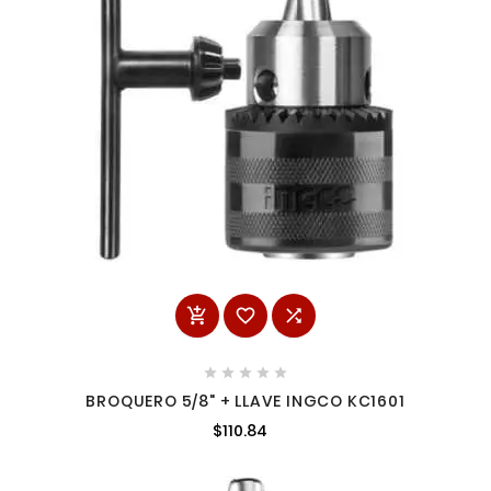








BROQUERO 5/8" + LLAVE INGCO KC1601
$110.84