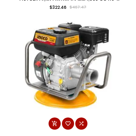
200L/MIN HVLP INGCO ASG2101
$322.46
$467.47


