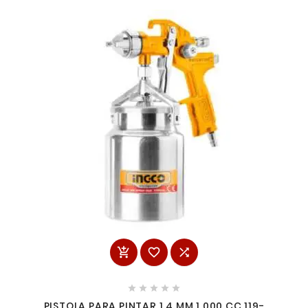








PISTOLA PARA PINTAR 1.4 MM 1,000 CC 119-