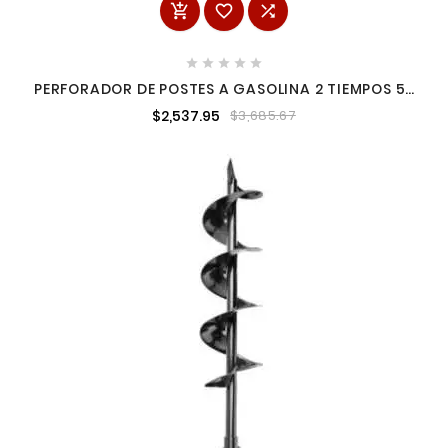








PERFORADOR DE POSTES A GASOLINA 2 TIEMPOS 52
CC SIN BROCA INGCO GEA55221-1
$2,537.95
$3,685.67