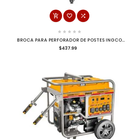








BROCA PARA PERFORADOR DE POSTES INGCO
GEA55221-2
$437.99