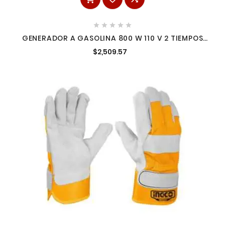





GENERADOR A GASOLINA 800 W 110 V 2 TIEMPOS
INGCO UGE8002
$2,509.57