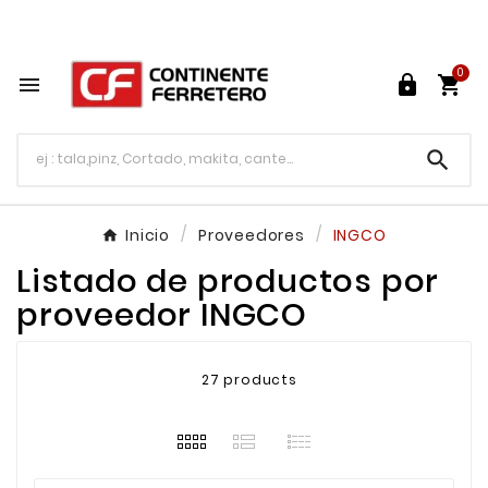
Tu ferretería en línea en México

0




Inicio
Proveedores
INGCO
Listado de productos por
proveedor INGCO
27 products