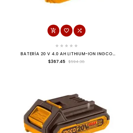








BATERÍA 20 V 4.0 AH LITHIUM-ION INGCO
FBLI20021
$367.45
$594.38