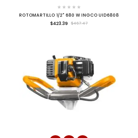





ROTOMARTILLO 1/2" 680 W INGCO UID6808
$423.39
$467.47