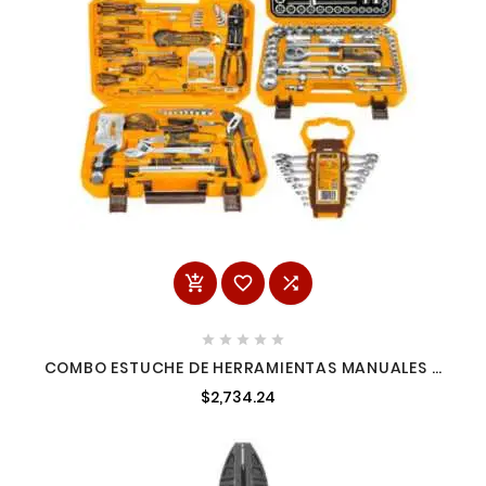








COMBO ESTUCHE DE HERRAMIENTAS MANUALES +
DADOS + LLAVES INGCO
$2,734.24