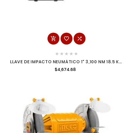








LLAVE DE IMPACTO NEUMÁTICO 1" 3,100 NM 18.5 KG
INGCO AIW11222
$4,674.68