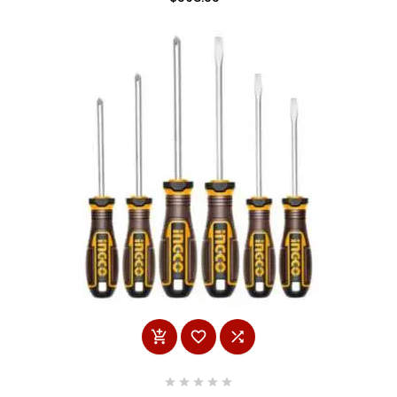







