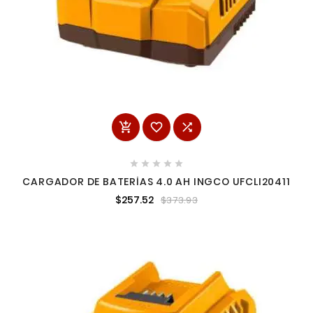








CARGADOR DE BATERÍAS 4.0 AH INGCO UFCLI20411
$257.52
$373.93