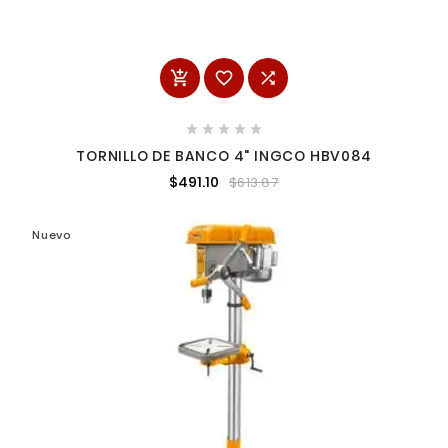








TORNILLO DE BANCO 4" INGCO HBV084
$491.10
$613.87
Nuevo