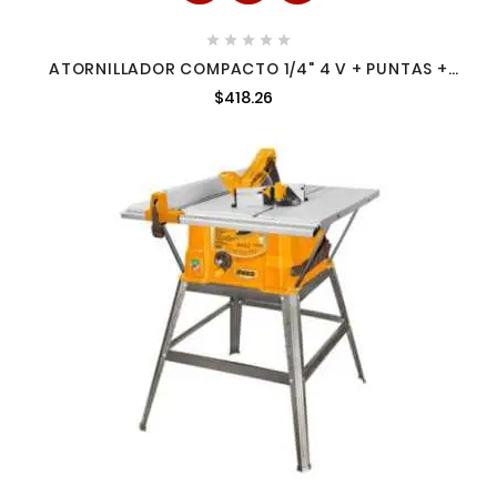





ATORNILLADOR COMPACTO 1/4" 4 V + PUNTAS +
ESTUCHE INGCO CSDLI0406
$418.26