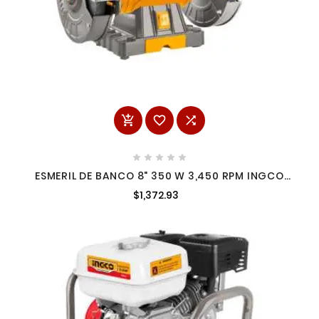








ESMERIL DE BANCO 8" 350 W 3,450 RPM INGCO
UBG83502
$1,372.93