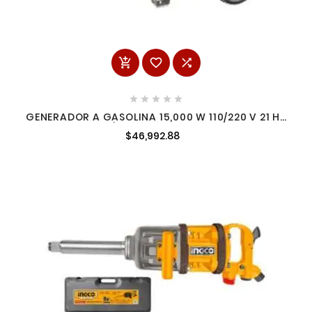








GENERADOR A GASOLINA 15,000 W 110/220 V 21 HP
ON ELECTRÓNICO INGCO UGE150006ES
$46,992.88