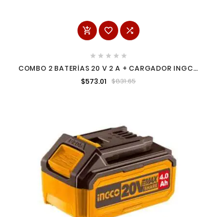








COMBO 2 BATERÍAS 20 V 2 A + CARGADOR INGCO
UFBCPK1222
$573.01
$831.65