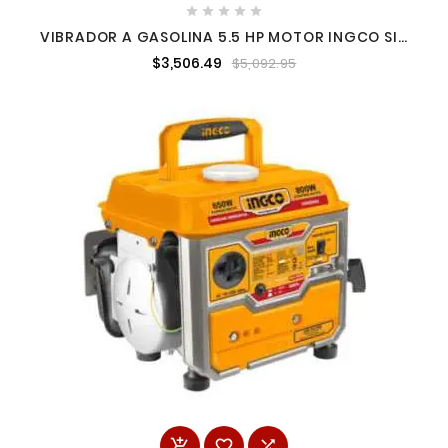





VIBRADOR A GASOLINA 5.5 HP MOTOR INGCO SIN
CHICOTE INGCO GVR-2
$3,506.49
$5,092.95


