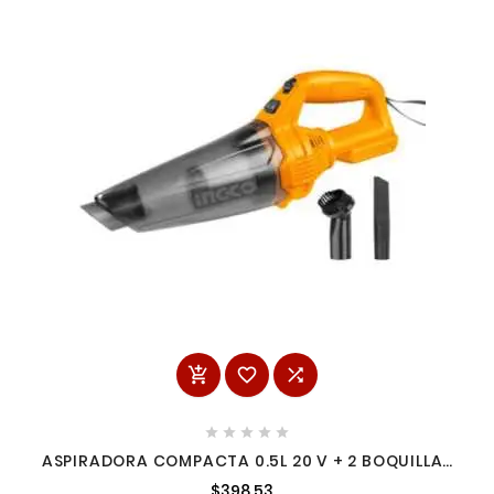








ASPIRADORA COMPACTA 0.5L 20 V + 2 BOQUILLAS
INGCO CVLI201261
$398.53