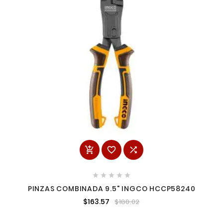








PINZAS COMBINADA 9.5" INGCO HCCP58240
$163.57
$180.02