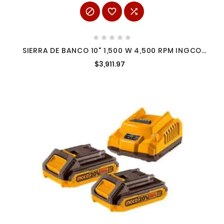








SIERRA DE BANCO 10" 1,500 W 4,500 RPM INGCO
UTS150078
$3,911.97