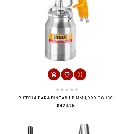








PISTOLA PARA PINTAR 1.8 MM 1,000 CC 130-
200L/MIN INGCO ASG3102
$474.78