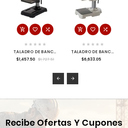
















TALADRO DE BANCO
TALADRO DE BANCO
1/2" 250 W 620-3,100
1/2" 780 W 570-3,200
$1,457.50
$6,633.05
$1,727.51
RPM 5 VELOCIDADES
RPM 5 VELOCIDADES
ADIR 828
MAKITA TB131


Recibe Ofertas Y Cupones