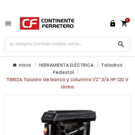
Tu ferretería en línea en México

0




Inicio
HERRAMIENTA ELÉCTRICA
Taladros
Pedestal
TB812A Taladro de banco y columna 1/2" 3/4 HP 120 V
Urrea