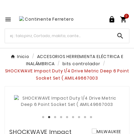
Tu ferretería en línea en México

0




Inicio
ACCESORIOS HERREMIENTA ELÉCTRICA E
INALÁMBRICA
bits controlador
SHOCKWAVE Impact Duty 1/4 Drive Metric Deep 6 Point
Socket Set ( AMIL49667003
SHOCKWAVE Impact