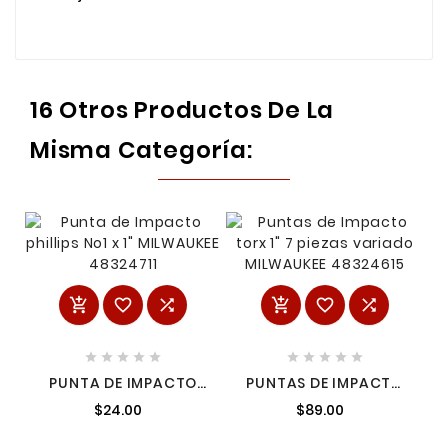
16 Otros Productos De La
Misma Categoría:
















PUNTA DE IMPACTO
PUNTAS DE IMPACTO
PHILLIPS NO1 X 1"
TORX 1" 7 PIEZAS
$24.00
$89.00
MILWAUKEE 48324711
VARIADO MILWAUKEE
48324615