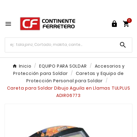
Tu ferretería en línea en México

0




Inicio
EQUIPO PARA SOLDAR
Accesorios y
Protección para Soldar
Caretas y Equipo de
Protección Personal para Soldar
Careta para Soldar Dibujo Aguila en Llamas TULPLUS
ADIR06773