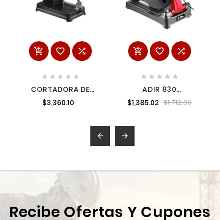
















CORTADORA DE
ADIR 830
METALES 14" 2,200 W
CORTADORA DE
$3,360.10
$1,385.02
$1,712.86
3,800 RPM STANLEY
METALES 14"
SSC22-B3


Recibe Ofertas Y Cupones