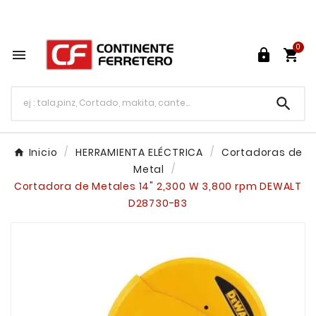
Tu ferretería en línea en México

0




Inicio
HERRAMIENTA ELÉCTRICA
Cortadoras de
Metal
Cortadora de Metales 14" 2,300 W 3,800 rpm DEWALT
D28730-B3