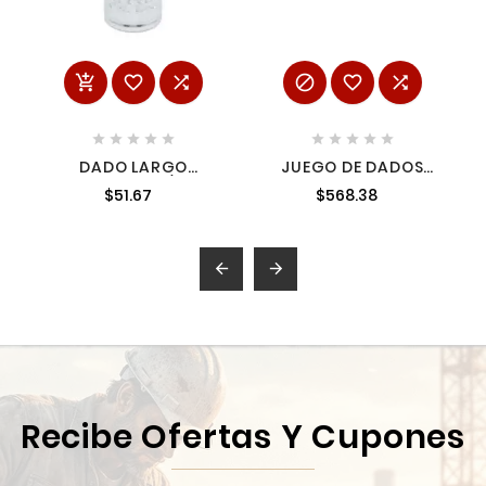
















DADO LARGO
JUEGO DE DADOS
CUADRO DE 1/4" 6
CON PUNTA TORX
$51.67
$568.38
PUNTAS EN PULGADAS
CUADRO DE 1/4" 3/8"
5/16" URREA 4710L
Y 1/2" 12 PIEZAS URREA
475254W


Recibe Ofertas Y Cupones