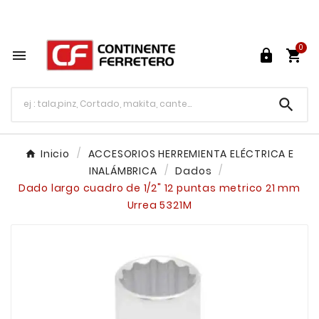
Tu ferretería en línea en México

0




Inicio
ACCESORIOS HERREMIENTA ELÉCTRICA E
INALÁMBRICA
Dados
Dado largo cuadro de 1/2" 12 puntas metrico 21 mm
Urrea 5321M