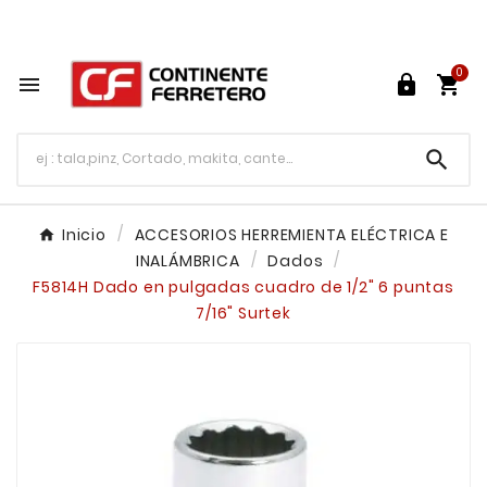
Tu ferretería en línea en México

0




Inicio
ACCESORIOS HERREMIENTA ELÉCTRICA E
INALÁMBRICA
Dados
F5814H Dado en pulgadas cuadro de 1/2" 6 puntas
7/16" Surtek