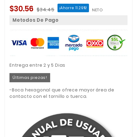
$30.56
¡Ahorre 11.29%!
$34.45
NETO
Metodos De Pago
Entrega entre 2 y 5 Dias
Últimas piezas!
-Boca hexagonal que ofrece mayor área de
contacto con el tornillo o tuerca.