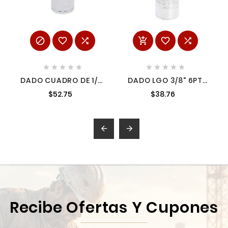
















DADO CUADRO DE 1/2"
DADO LGO 3/8" 6PT
12 PUNTAS EN
11MM
$52.75
$38.76
PULGADAS 1/2" URREA
5416


Recibe Ofertas Y Cupones