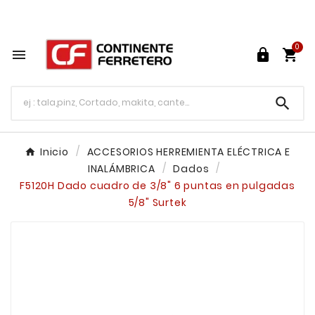
Tu ferretería en línea en México

0




Inicio
ACCESORIOS HERREMIENTA ELÉCTRICA E
INALÁMBRICA
Dados
F5120H Dado cuadro de 3/8" 6 puntas en pulgadas
5/8" Surtek