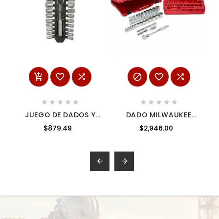
















JUEGO DE DADOS Y
DADO MILWAUKEE
ACCESORIOS
48229408 RATCHET Y
$879.49
$2,946.00
CUADRO DE 3/8"
SAE DE 38IN JUEGO DE
COMBINADO 21
28 PIEZAS
PIEZAS EN RIEL SURTEK
AMIL48229408
A02C

