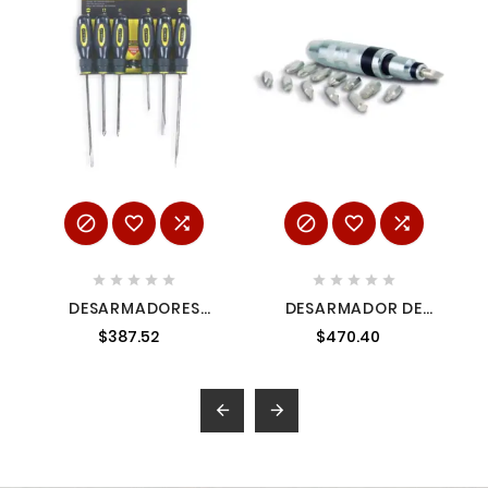
















DESARMADORES
DESARMADOR DE
JUEGO DE 6 PIEZAS
IMPACTO MIKELS
$387.52
$470.40
STANLEY STHT69170
DIMP-14

