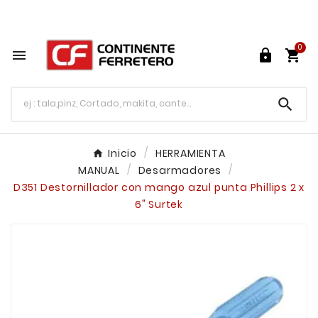
Tu ferretería en línea en México

0




Inicio
HERRAMIENTA
MANUAL
Desarmadores
D351 Destornillador con mango azul punta Phillips 2 x
6" Surtek