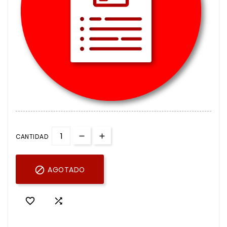
CANTIDAD

AGOTADO

