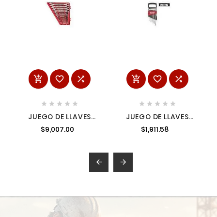
















JUEGO DE LLAVES
JUEGO DE LLAVES
COMBINADAS CON
COMBINADAS 7
$9,007.00
$1,911.58
TRINQUETE DE 15
PIEZAS: MÉTRICAS
PIEZAS - SAE
AMIL48229507
AMIL48229416

