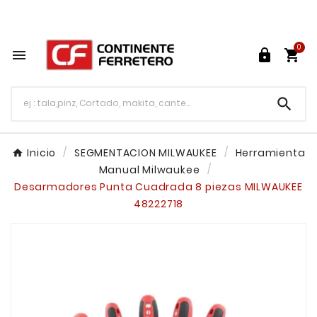
Tu ferretería en línea en México

0




Inicio
SEGMENTACION MILWAUKEE
Herramienta
Manual Milwaukee
Desarmadores Punta Cuadrada 8 piezas MILWAUKEE
48222718