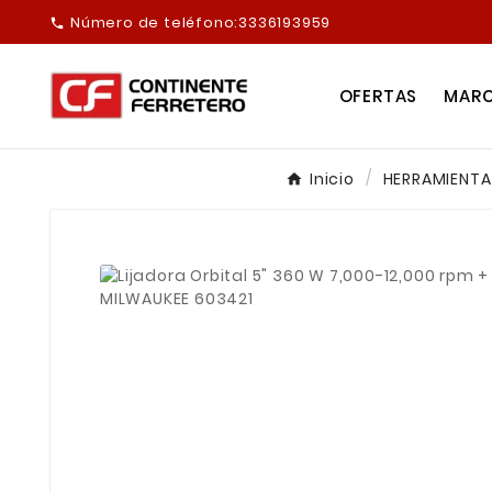
Número de teléfono:
3336193959

OFERTAS
MAR
Inicio
HERRAMIENTA