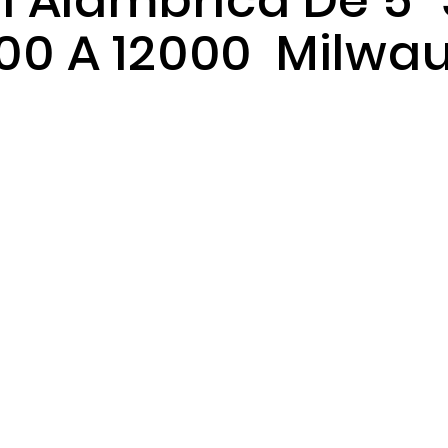
al Alambrica De 5"
000 A 12000 Milwa