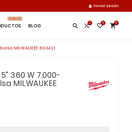
Iniciar sesión

NUEVOS
0
0
0




ODUCTOS
BLOG
+ bolsa MILWAUKEE 603421
 5" 360 W 7,000-
olsa MILWAUKEE