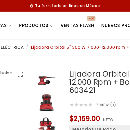
Tu ferretería en línea en México

HOT
CAS
PRODUCTOS
VENTAS FLASH
NUEVOS PR
 ELÉCTRICA
Lijadora Orbital 5" 360 W 7,000-12,000 rpm 
Lijadora Orbital

12,000 Rpm + B
603421
REVIEW (0)





$2,159.00
NETO
Metodos De Pago