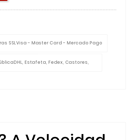
ras SSL
Visa - Master Card - Mercado Pago
ública
DHL, Estafeta, Fedex, Castores,