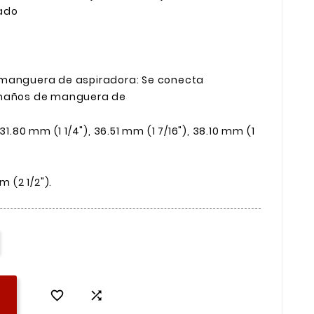
ado
 manguera de aspiradora: Se conecta
amaños de manguera de
31.80 mm (1 1/4"), 36.51 mm (1 7/16"), 38.10 mm (1
m (2 1/2").

