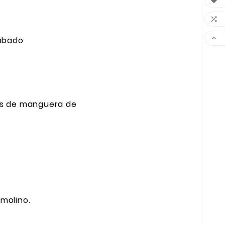



cabado
os de manguera de
emolino.