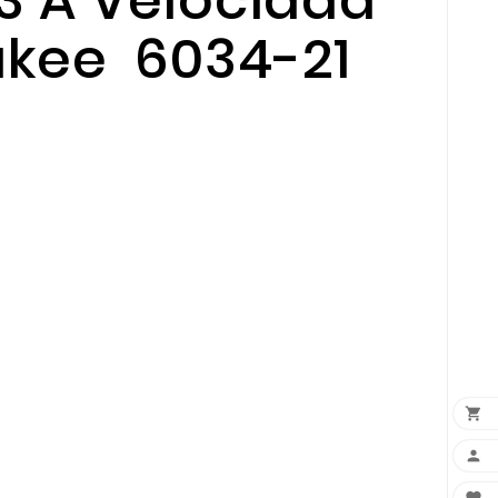
 3 A Velocidad
ukee 6034-21

