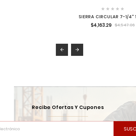





SIERRA CIRCULAR 7-1/4" 
W 5,800 RPM DEWALT DW
$4,163.29
$4,547.06
B3


Recibe Ofertas Y Cupones
SUSC