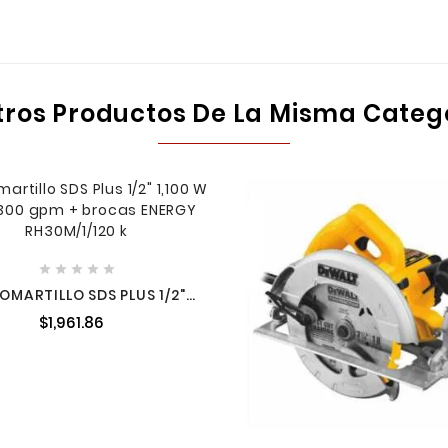
tros Productos De La Misma Categ





OMARTILLO SDS PLUS 1/2"
,100 W 5 J 4,300 GPM +
$1,961.86
AS ENERGY RH30M/1/120 K