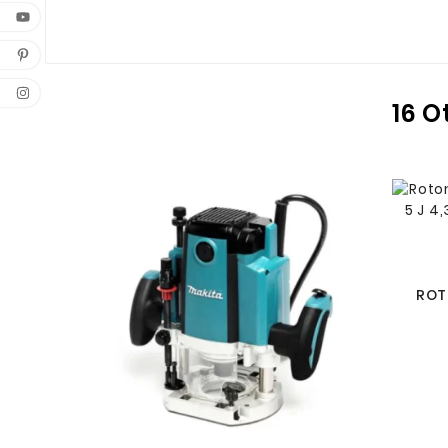
16 O
ROT
1
BROC