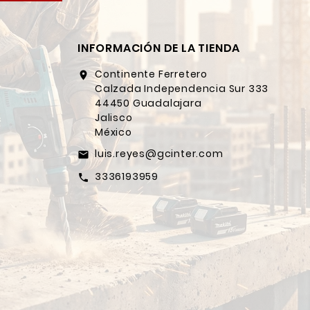
INFORMACIÓN DE LA TIENDA
Continente Ferretero
location_on
Calzada Independencia Sur 333
44450 Guadalajara
Jalisco
México
luis.reyes@gcinter.com
email
3336193959
call