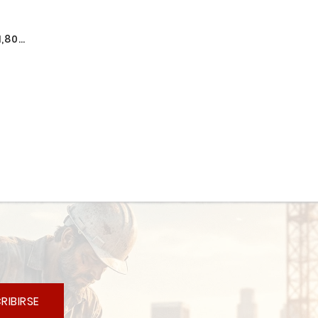
1,800
E575-
RIBIRSE