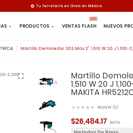
Tu ferretería en línea en México

HOT
CAS
PRODUCTOS
VENTAS FLASH
NUEVOS PR
CTRICA
Martillo Demoledor SDS Max 2" 1,510 W 20 J 1,100
Martillo Demol

1,510 W 20 J 1,
MAKITA HR5212
REVIEW (0)





$26,484.17
NETO
Metodos De Pago