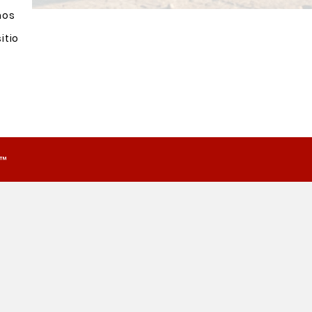
nos
itio
o™