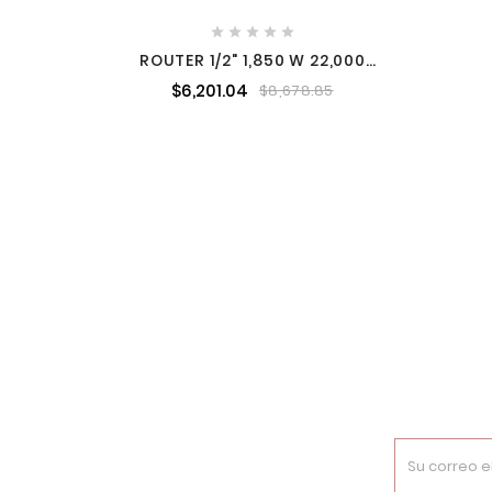





ROUTER 1/2" 1,850 W 22,000
RPM MAKITA RP1800
$6,201.04
$8,678.85