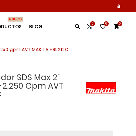

NUEVOS
0
0
0




ODUCTOS
BLOG
-2,250 gpm AVT MAKITA HR5212C
edor SDS Max 2"
100-2,250 Gpm AVT
C