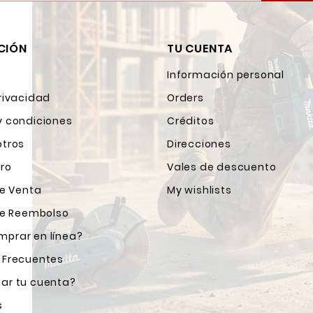
CIÓN
TU CUENTA
Información personal
rivacidad
Orders
y condiciones
Créditos
otros
Direcciones
ro
Vales de descuento
de Venta
My wishlists
 de Reembolso
prar en línea?
 Frecuentes
ar tu cuenta?
s