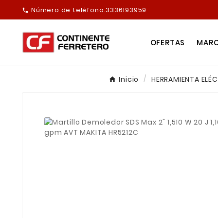
Número de teléfono:
3336193959

OFERTAS
MAR
Inicio
HERRAMIENTA ELÉ