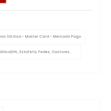
ras SSL
Visa - Master Card - Mercado Pago
ública
DHL, Estafeta, Fedex, Castores,