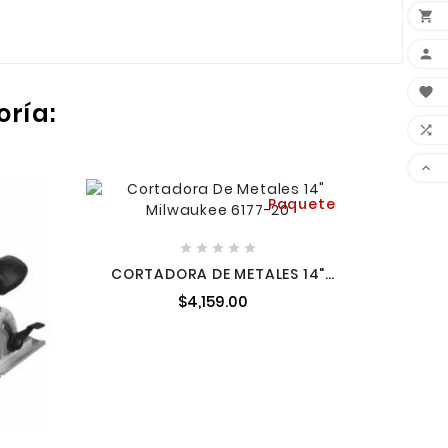



oría:


Paquete





CORT
2,20
CORTADORA DE METALES 14"
1,800 W 3,900 RPM MILWAUKEE
$4,159.00
6177-20