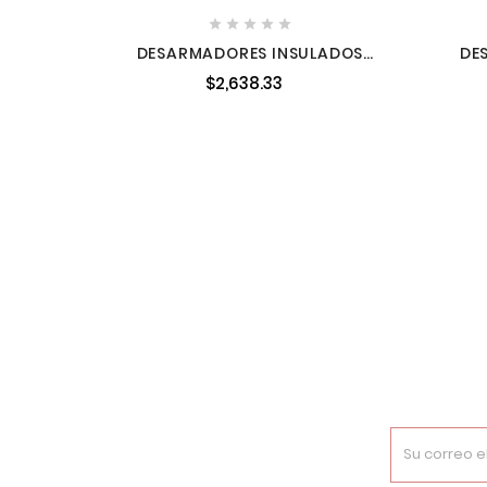





DESARMADORES INSULADOS
DE
1,000 V ESTUCHE 10 PIEZAS
MAT
$2,638.33
MILWAUKEE 48222210