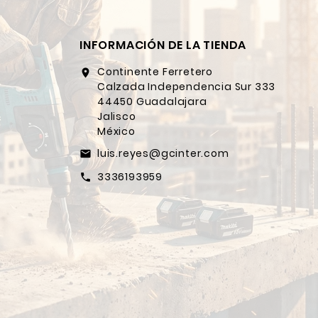
INFORMACIÓN DE LA TIENDA
Continente Ferretero
location_on
Calzada Independencia Sur 333
44450 Guadalajara
Jalisco
México
luis.reyes@gcinter.com
email
3336193959
call