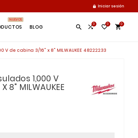
Iniciar sesión

NUEVOS
0
0
0




ODUCTOS
BLOG
0 V de cabina 3/16" x 8" MILWAUKEE 48222233
ulados 1,000 V
" X 8" MILWAUKEE