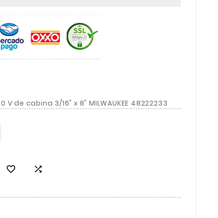
0 V de cabina 3/16" x 8" MILWAUKEE 48222233

