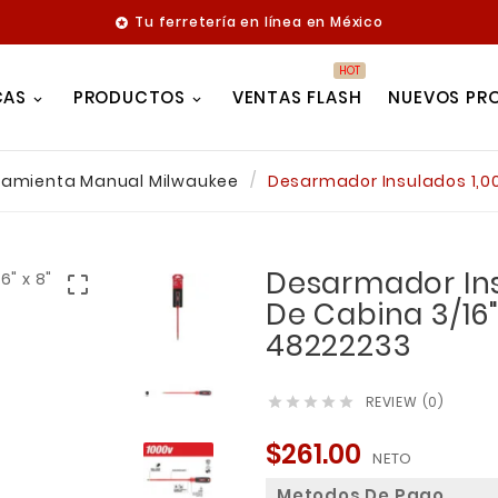
Tu ferretería en línea en México

HOT
CAS
PRODUCTOS
VENTAS FLASH
NUEVOS PR
ramienta Manual Milwaukee
Desarmador Insulados 1,00
Desarmador Ins

De Cabina 3/16
48222233
REVIEW (0)





$261.00
NETO
Metodos De Pago