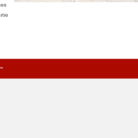
nos
itio
o™