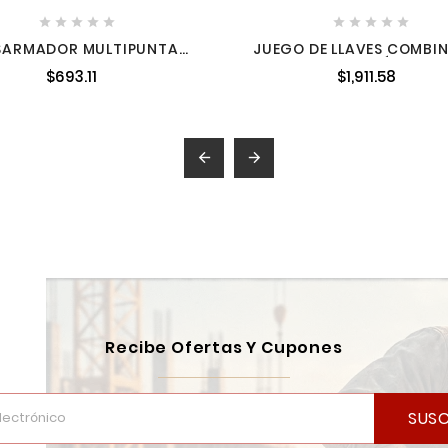










SARMADOR MULTIPUNTA
JUEGO DE LLAVES COMBI
RACA 8 EN 1 MILWAUKEE
7 PIEZAS: MÉTRICAS
$693.11
$1,911.58
48222330
AMIL48229507


Recibe Ofertas Y Cupones
SUSC