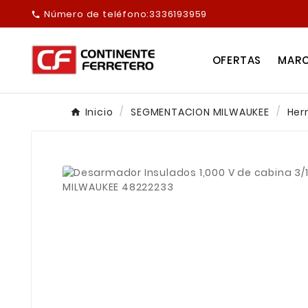
Número de teléfono:
3336193959

OFERTAS
MAR
Inicio
SEGMENTACION MILWAUKEE
Her