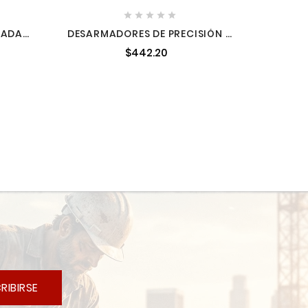





NADAS
DESARMADORES DE PRECISIÓN 4
PIEZAS MILWAUKEE 48222604
$442.20
RIBIRSE