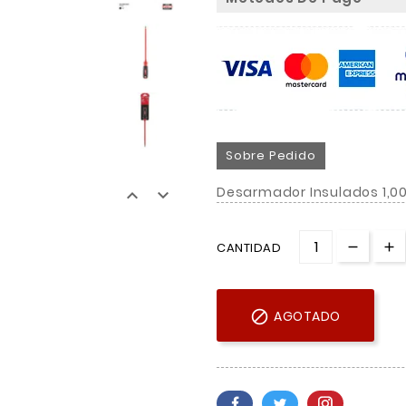
Sobre Pedido
Desarmador Insulados 1,00


CANTIDAD

AGOTADO