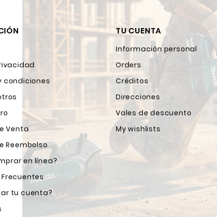
CIÓN
TU CUENTA
Información personal
rivacidad
Orders
y condiciones
Créditos
otros
Direcciones
ro
Vales de descuento
de Venta
My wishlists
 de Reembolso
prar en línea?
 Frecuentes
ar tu cuenta?
s