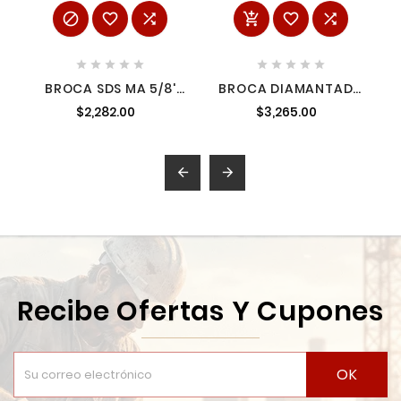
















BROCA SDS MA 5/8'
BROCA DIAMANTADA
21' N.R. AMIL48203922
PREMIUM DIAMETRO
$2,282.00
$3,265.00
3/4 MILWAUKEE
48173007 1


Recibe Ofertas Y Cupones
OK