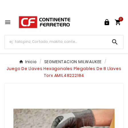
Tu ferretería en línea en México

0




Inicio
SEGMENTACION MILWAUKEE
Juego De Llaves Hexagonales Plegables De 8 Llaves
Torx AMIL48222184