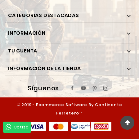
CATEGORIAS DESTACADAS

INFORMACIÓN

TU CUENTA

INFORMACIÓN DE LA TIENDA

Síguenos
© 2019 - Ecommerce Software By Continente
Ferretero™
Cotiza