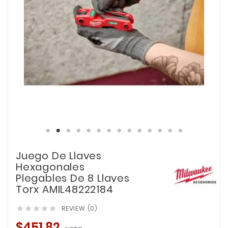
Juego De Llaves
Hexagonales
Plegables De 8 Llaves
Torx AMIL48222184
REVIEW (0)





$451.82