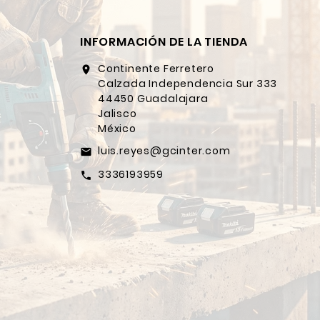
INFORMACIÓN DE LA TIENDA
Continente Ferretero
location_on
Calzada Independencia Sur 333
44450 Guadalajara
Jalisco
México
luis.reyes@gcinter.com
email
3336193959
call