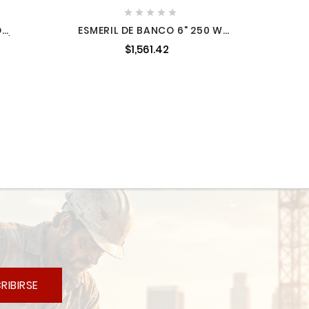





O
ESMERIL DE BANCO 6" 250 W
1/2"
3,450 RPM MIKELS ED-6
$1,561.42
WIN
1
RIBIRSE