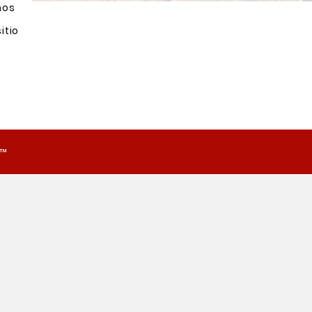
nos
itio
o™