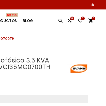

NUEVOS
0
0
0




ODUCTOS
BLOG
MG0700TH
fásico 3.5 KVA
S VGI35MG0700TH