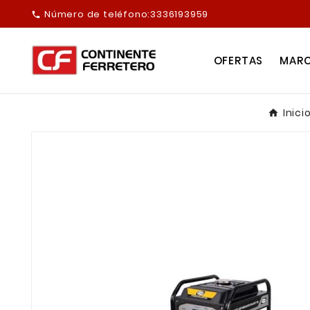
Número de teléfono:
3336193959

OFERTAS
MAR
Inici