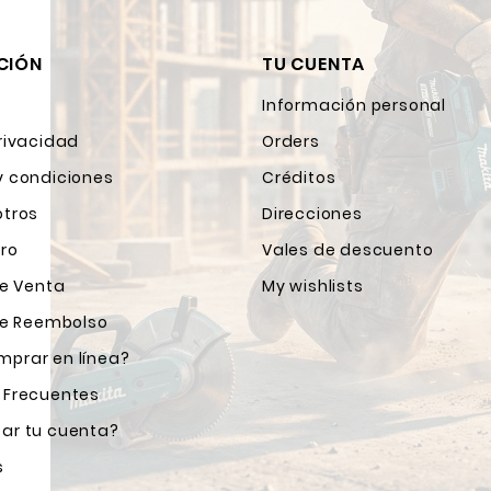
CIÓN
TU CUENTA
Información personal
rivacidad
Orders
y condiciones
Créditos
otros
Direcciones
ro
Vales de descuento
de Venta
My wishlists
 de Reembolso
prar en línea?
 Frecuentes
ar tu cuenta?
s