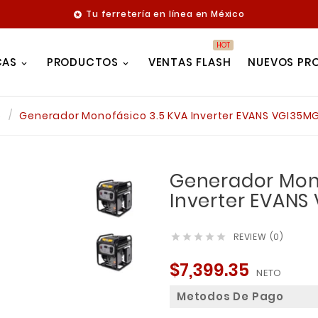
Tu ferretería en línea en México

HOT
CAS
PRODUCTOS
VENTAS FLASH
NUEVOS PR
o
Generador Monofásico 3.5 KVA Inverter EVANS VGI35
Generador Mono
Inverter EVAN
REVIEW (0)





$7,399.35
NETO
Metodos De Pago