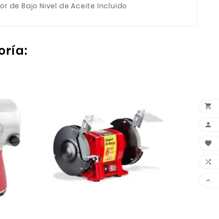
 de Bajo Nivel de Aceite Incluido
oría:

RECTI

2


