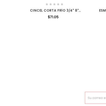





CINCEL CORTA FRÍO 3/4" 8"
ESM
SURTEK 117130
3
$71.05