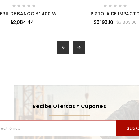










ERIL DE BANCO 8" 400 W
PISTOLA DE IMPACT
,450 RPM MIKELS ED-8
NEUMÁTICA CUADRO DE 
$2,084.44
$5,193.10
$5,803.00
400 FT-LB SISTEMA T
HAMMER URREA UP73


Recibe Ofertas Y Cupones
SUSC