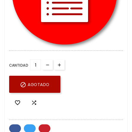
CANTIDAD

AGOTADO

