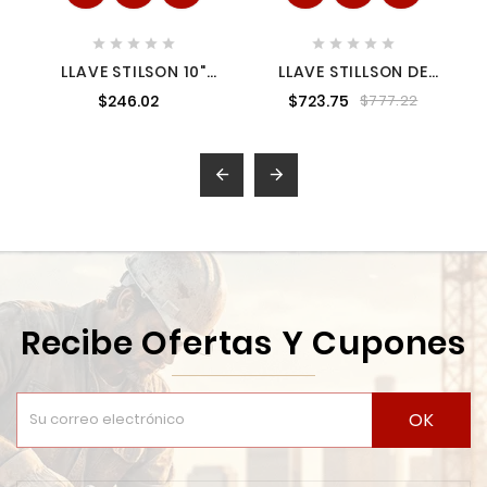










LLAVE STILSON 10"
LLAVE STILLSON DE
TRUPER 15836
HIERRO MALEABLE 14"
$246.02
$723.75
$777.22
URREA 814UI


Recibe Ofertas Y Cupones
OK