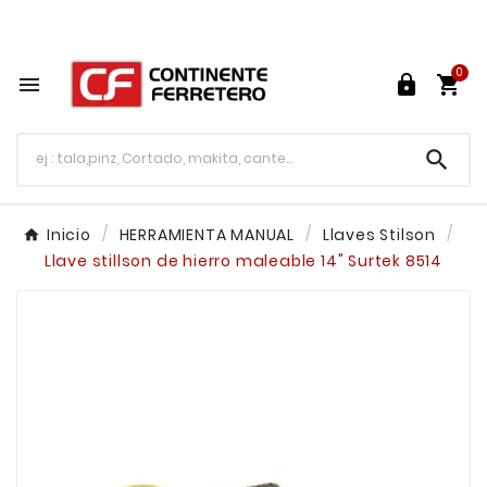
Tu ferretería en línea en México

0




Inicio
HERRAMIENTA MANUAL
Llaves Stilson
Llave stillson de hierro maleable 14" Surtek 8514