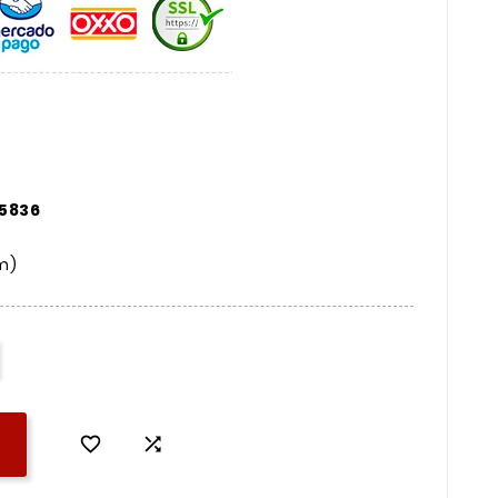
15836
m)

