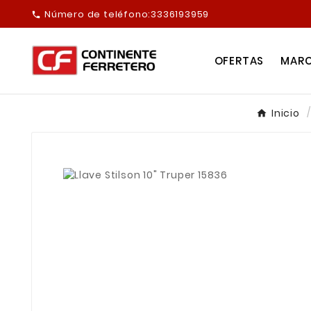
Número de teléfono:
3336193959

OFERTAS
MAR
Inicio