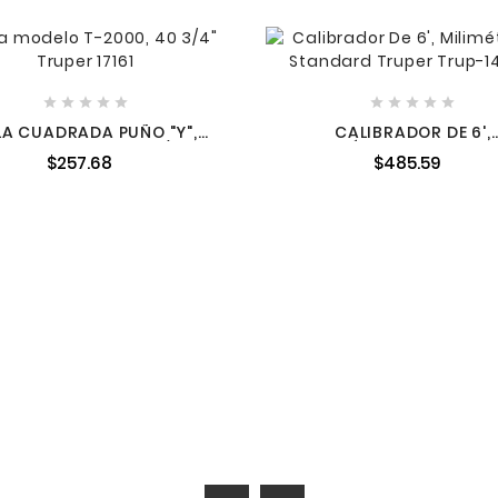










LA CUADRADA PUÑO "Y",
CALIBRADOR DE 6',
ODELO T-2000, 40 3/4"
MILIMÉTRICO Y STAND
$257.68
$485.59
14394