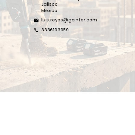
Jalisco
México
luis.reyes@gcinter.com
email
3336193959
call