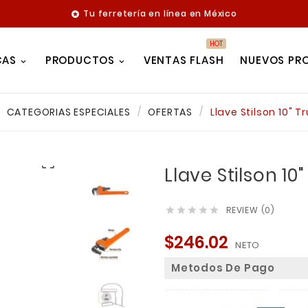
Tu ferretería en línea en México

HOT
CAS
PRODUCTOS
VENTAS FLASH
NUEVOS PR
CATEGORIAS ESPECIALES
OFERTAS
Llave Stilson 10" T

Llave Stilson 10
REVIEW (0)





$246.02
NETO
Metodos De Pago