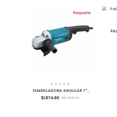
Paquete
PA
M





ESMERILADORA ANGULAR 7"
2,200 W 8,500 RPM SIN DISCO
$1,874.65
$2,748.76
MAKITA M0920B