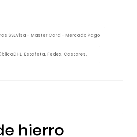
ras SSL
Visa - Master Card - Mercado Pago
ública
DHL, Estafeta, Fedex, Castores,
de hierro