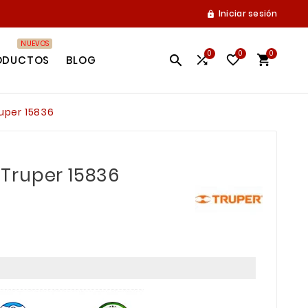
Iniciar sesión

NUEVOS
0
0
0




ODUCTOS
BLOG
ruper 15836
" Truper 15836