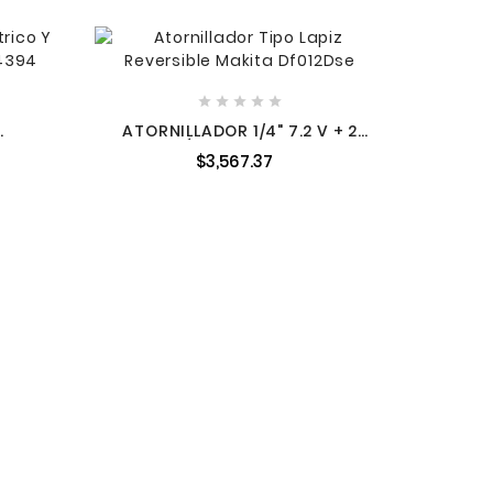





NIVEL
ATORNILLADOR 1/4" 7.2 V + 2
ARD
BATERÍAS 1.5 A + ESTUCHE
$3,567.37
MAKITA DF012DSE