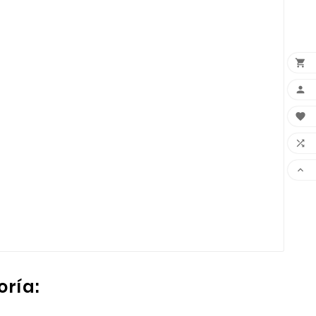





oría: