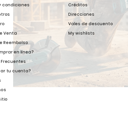
y condiciones
Créditos
otros
Direcciones
ro
Vales de descuento
de Venta
My wishlists
 de Reembolso
prar en línea?
 Frecuentes
ar tu cuenta?
s
nos
itio