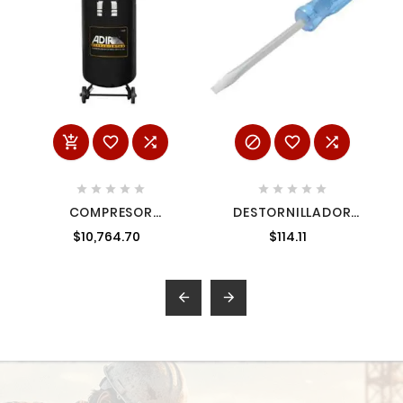
















COMPRESOR
DESTORNILLADOR
LUBRICADO
CON MANGO AZUL
$10,764.70
$114.11
VERTICALES DE 220 V
PUNTA PLANA BARRA
5 PH 120 LTS
CUADRADA 3/8" X 12"
SURTEK D367

