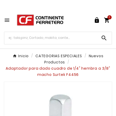
Tu ferretería en línea en México

0




Inicio
CATEGORIAS ESPECIALES
Nuevos
Productos
Adaptador para dado cuadro de 1/4" hembra a 3/8"
macho Surtek F4456