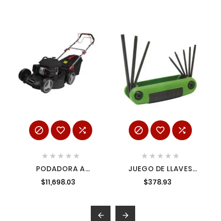
















PODADORA A
JUEGO DE LLAVES
GASOLINA 21"
HEXAGONALES TIPO
$11,698.03
$378.93
AUTOPROPULSADA
NAVAJA TORX T6 A
196CC 5.1 HP URREA
T25 ESTUCHE
PP921A
BIMATERIAL 8 PZ
URREA 4976TX

