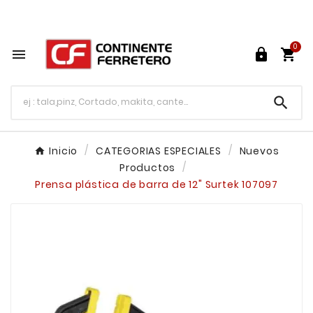
Tu ferretería en línea en México

0




Inicio
CATEGORIAS ESPECIALES
Nuevos
Productos
Prensa plástica de barra de 12" Surtek 107097