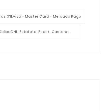
ras SSL
Visa - Master Card - Mercado Pago
ública
DHL, Estafeta, Fedex, Castores,