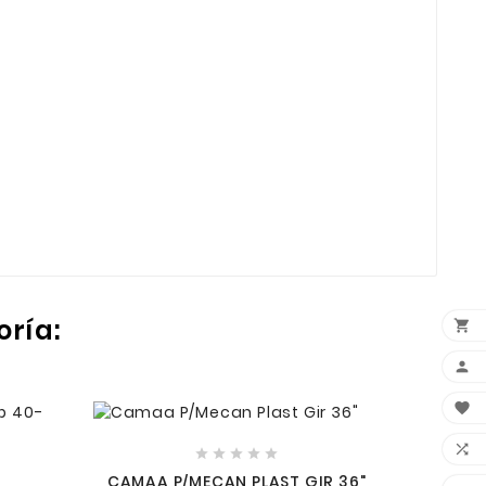
oría:









CAMAA P/MECAN PLAST GIR 36"
PRENS