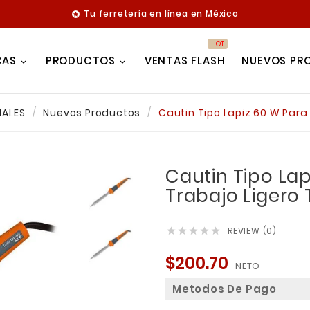
Tu ferretería en línea en México

HOT
CAS
PRODUCTOS
VENTAS FLASH
NUEVOS PR
IALES
Nuevos Productos
Cautin Tipo Lapiz 60 W Para
Cautin Tipo Lap
Trabajo Ligero
REVIEW (0)





$200.70
NETO
Metodos De Pago