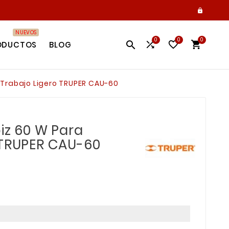

NUEVOS
0
0
0




ODUCTOS
BLOG
 Trabajo Ligero TRUPER CAU-60
iz 60 W Para
 TRUPER CAU-60