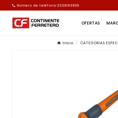
Número de teléfono:
3336193959

OFERTAS
MAR
Inicio
CATEGORIAS ESPEC