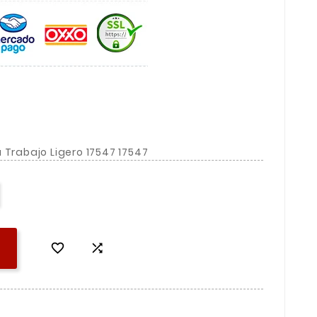
 Trabajo Ligero 17547 17547

