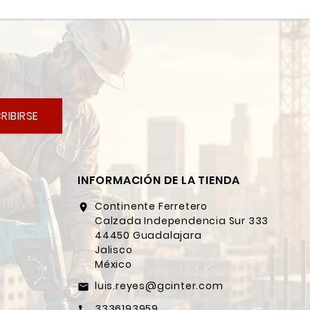
RIBIRSE
INFORMACIÓN DE LA TIENDA
Continente Ferretero
location_on
Calzada Independencia Sur 333
44450 Guadalajara
Jalisco
México
luis.reyes@gcinter.com
email
3336193959
call