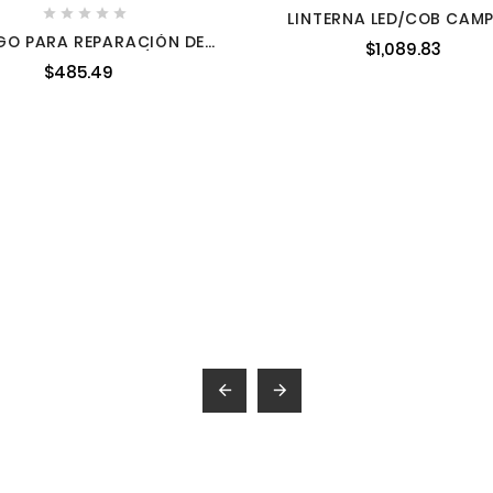





LINTERNA LED/COB CAMP
300LM URREA LRC1
GO PARA REPARACIÓN DE
$1,089.83
ARES Y EQUIPO ELÉCTRICO
$485.49
7 PIEZAS URREA JDPU117

