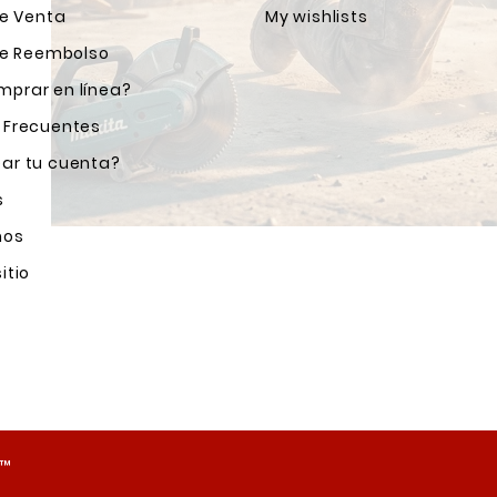
de Venta
My wishlists
 de Reembolso
prar en línea?
 Frecuentes
ar tu cuenta?
s
nos
itio
o™