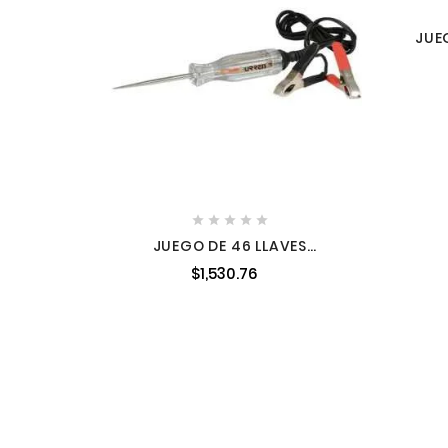
JUE
CELUL
11





JUEGO DE 46 LLAVES
HEXAGONALES Y TIPO NAVAJA
$1,530.76
EN PULGADAS MÉTRICAS Y
TORX URREA CH120