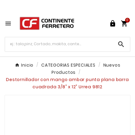
Tu ferretería en línea en México

0




Inicio
CATEGORIAS ESPECIALES
Nuevos
Productos
Destornillador con mango ambar punta plana barra
cuadrada 3/8" x 12" Urrea 9812