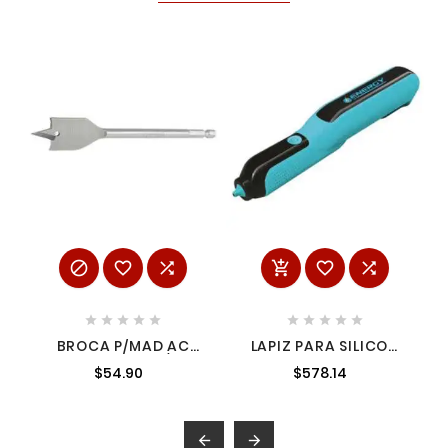
















BROCA P/MAD AC
LAPIZ PARA SILICON
CARB MAN 1-1/8"
14" 4 V + 8 BARRAS DE
$54.90
$578.14
SILICON SYN-BGP4

