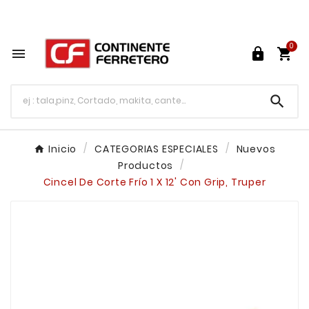
Tu ferretería en línea en México

0




Inicio
CATEGORIAS ESPECIALES
Nuevos
Productos
Cincel De Corte Frío 1 X 12' Con Grip, Truper