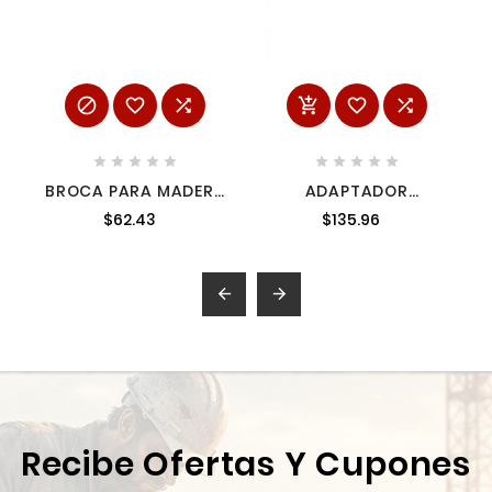
















BROCA PARA MADERA
ADAPTADOR
DE ACERO AL
ARTICULADO DE 120
$62.43
$135.96
CARBONO TIPO
MM MAGNÉTICO PARA
GUSANO 7/16" ZANCO
PUNTAS, EXPERT
2 EN 1 SURTEK BM7/16
TRUPER 101965


Recibe Ofertas Y Cupones