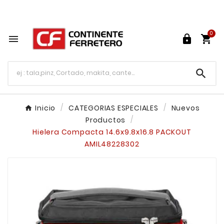
Tu ferretería en línea en México

0




Inicio
CATEGORIAS ESPECIALES
Nuevos
Productos
Hielera Compacta 14.6x9.8x16.8 PACKOUT
AMIL48228302