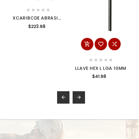





XCARIBCDE ABRASIVE
BLADE AMIL49943005
$223.98








LLAVE HEX L LGA 10MM
$41.98

