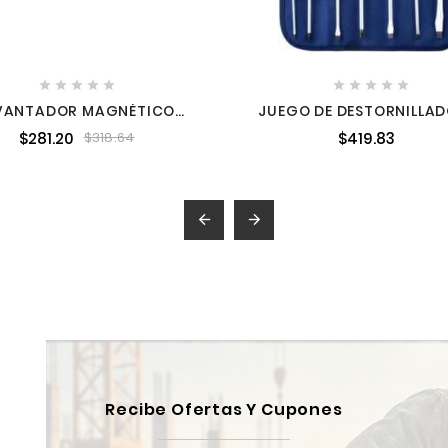










VANTADOR MAGNÉTICO
JUEGO DE DESTORNILLA
NTA ARTICULADA 3.6 KG
CON MANGO BIMATERI
$281.20
$419.83
$318.64
URREA 2377
COMBINADOS 10 PIEZAS S
D200A


Recibe Ofertas Y Cupones