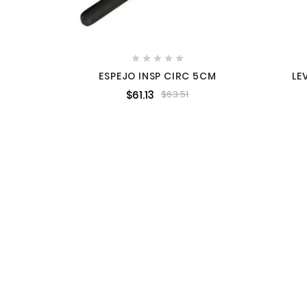





ESPEJO INSP CIRC 5CM
LE
PU
$61.13
$63.51