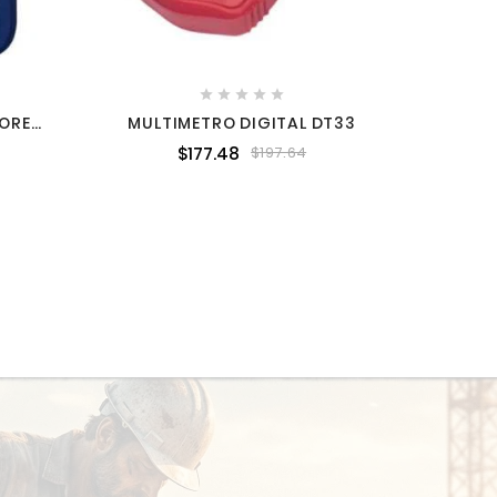





DORES
MULTIMETRO DIGITAL DT33
AL
$177.48
$197.64
URTEK