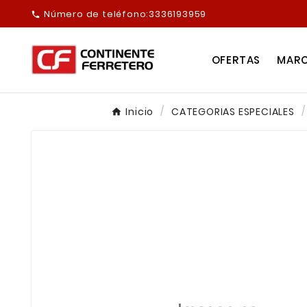
Número de teléfono:
3336193959

OFERTAS
MAR
Inicio
CATEGORIAS ESPECIALES