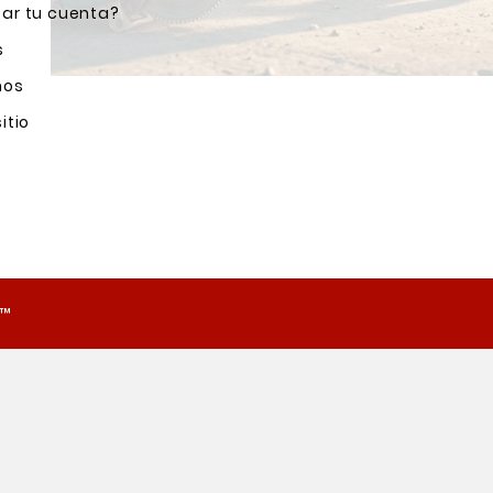
ar tu cuenta?
s
nos
itio
o™