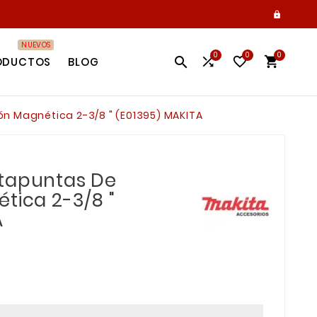

NUEVOS
0
0
0




ODUCTOS
BLOG
ón Magnética 2-3/8 " (E01395) MAKITA
rtapuntas De
tica 2-3/8 "
A