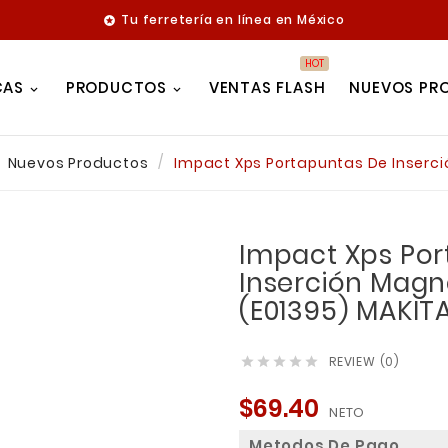
Tu ferretería en línea en México

HOT
CAS
PRODUCTOS
VENTAS FLASH
NUEVOS PR
Nuevos Productos
Impact Xps Portapuntas De Inserci
Impact Xps Po
Inserción Magné
(E01395) MAKIT
REVIEW (0)





$69.40
NETO
Metodos De Pago