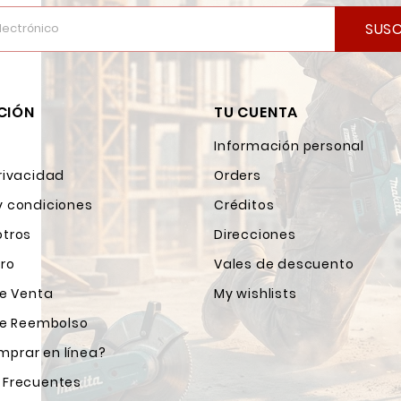
SUSC
CIÓN
TU CUENTA
Información personal
rivacidad
Orders
y condiciones
Créditos
otros
Direcciones
ro
Vales de descuento
de Venta
My wishlists
 de Reembolso
prar en línea?
 Frecuentes