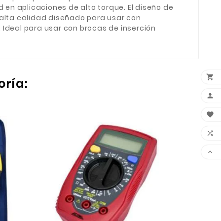
 en aplicaciones de alto torque. El diseño de
 alta calidad diseñado para usar con
. Ideal para usar con brocas de inserción

oría:



ADAP

1/4