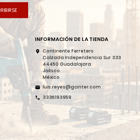
RIBIRSE
INFORMACIÓN DE LA TIENDA
Continente Ferretero
location_on
Calzada Independencia Sur 333
44450 Guadalajara
Jalisco
México
luis.reyes@gcinter.com
email
3336193959
call