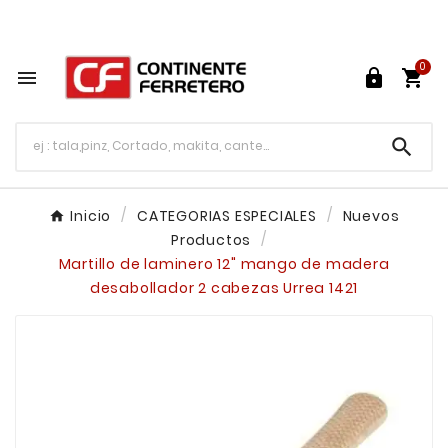
Tu ferretería en línea en México

0




Inicio
CATEGORIAS ESPECIALES
Nuevos
Productos
Martillo de laminero 12" mango de madera
desabollador 2 cabezas Urrea 1421