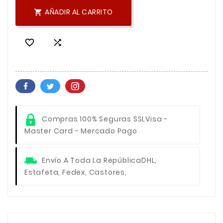
AÑADIR AL CARRITO



Compras 100% Seguras SSL
Visa -
Master Card - Mercado Pago
Envío A Toda La República
DHL,
Estafeta, Fedex, Castores,