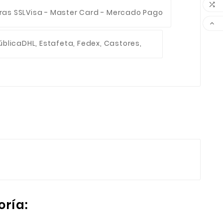

ras SSL
Visa - Master Card - Mercado Pago

ública
DHL, Estafeta, Fedex, Castores,
oría: