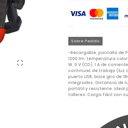
Sobre Pedido
-Recargable, pantalla de P
1200 lm, temperatura color

W, 5 V (CD), 1 A de corrient
continuas de trabajo (luz a
puerto USB, base giro de 1
integrados. Distancia de lu
portátil y resistente. Ide
talleres. Carga fácil con s