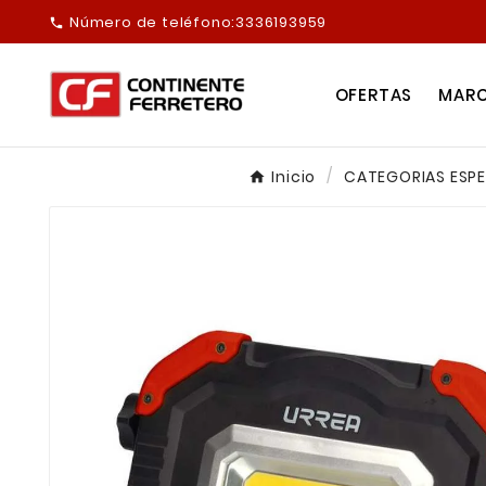
Número de teléfono:
3336193959

OFERTAS
MAR
Inicio
CATEGORIAS ESPE