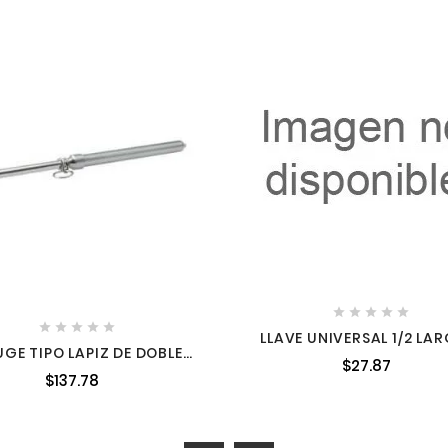










LLAVE UNIVERSAL 1/2 LAR
GE TIPO LAPIZ DE DOBLE
CM. AVANTE
$27.87
BEZA 120 PSI 38.20 CM
$137.78
SURTEK 107274