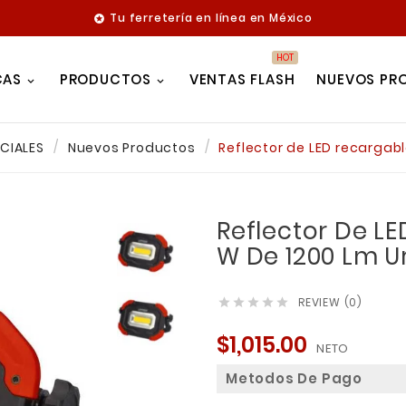
Tu ferretería en línea en México

HOT
CAS
PRODUCTOS
VENTAS FLASH
NUEVOS PR
CIALES
Nuevos Productos
Reflector de LED recargabl
Reflector De LE
W De 1200 Lm U
REVIEW (0)





$1,015.00
NETO
Metodos De Pago