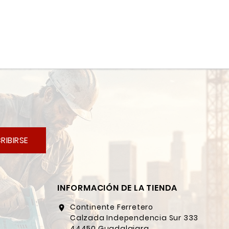
RIBIRSE
INFORMACIÓN DE LA TIENDA
Continente Ferretero
location_on
Calzada Independencia Sur 333
44450 Guadalajara