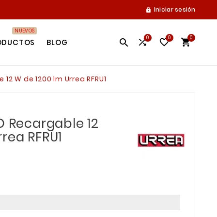
Iniciar sesión

NUEVOS
0
0
0




ODUCTOS
BLOG
e 12 W de 1200 lm Urrea RFRU1
D Recargable 12
rrea RFRU1