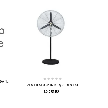
JUEG
TORN
PI





GA 11
VENTILADOR IND C/PEDESTAL
ALTA V. 30" ADIR2072
$2,781.58