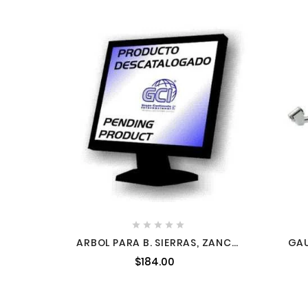





ARBOL PARA B. SIERRAS, ZANCO
GAU
DE 14' CON CUERDA DE 12
CA
$184.00
AMIL49566950