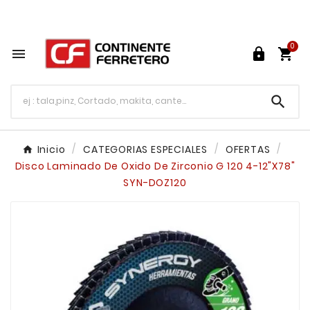
Tu ferretería en línea en México

0




Inicio
CATEGORIAS ESPECIALES
OFERTAS
Disco Laminado De Oxido De Zirconio G 120 4-12"X78"
SYN-DOZ120