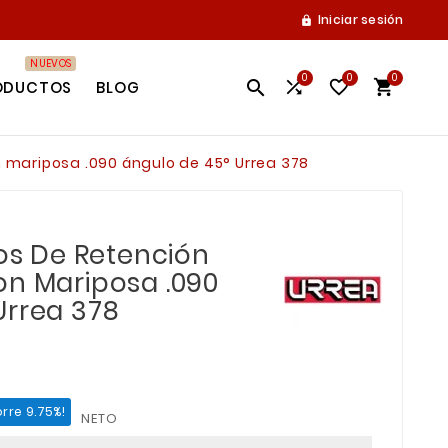
Iniciar sesión

NUEVOS
0
0
0




ODUCTOS
BLOG
n mariposa .090 ángulo de 45° Urrea 378
los De Retención
on Mariposa .090
Urrea 378
rre 9.75%!
NETO