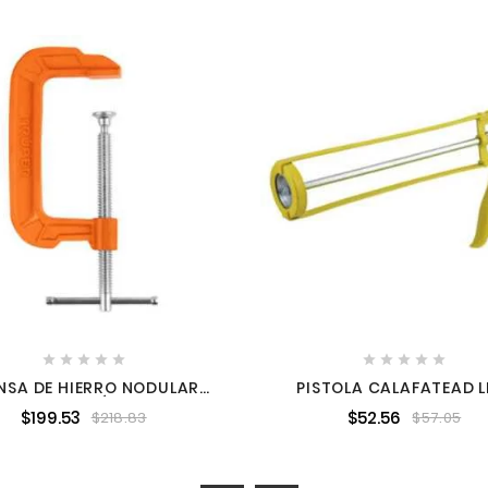










NSA DE HIERRO NODULAR
PISTOLA CALAFATEAD L
 CARPINTERÍA 5" TRUPER
ALUM
$199.53
$52.56
$218.83
$57.05
17662