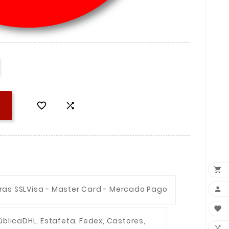



ras SSL
Visa - Master Card - Mercado Pago


ública
DHL, Estafeta, Fedex, Castores,
