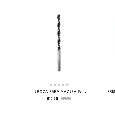





BROCA PARA MADERA 18',
PRE
TRUPER TRUP-101626
PARA
$12.76
$15.53