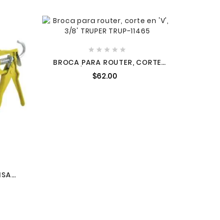





CARGAD
BROCA PARA ROUTER, CORTE
EN 'V', 3/8' TRUPER TRUP-11465
$62.00
ISA