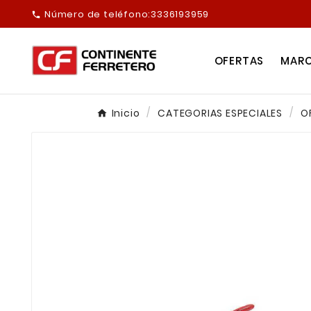
Número de teléfono:
3336193959

OFERTAS
MAR
Inicio
CATEGORIAS ESPECIALES
O