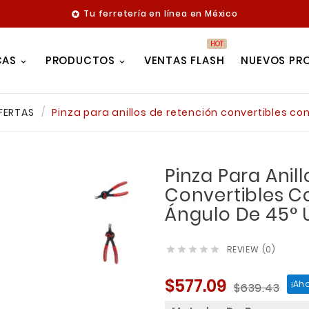
Tu ferretería en línea en México

HOT
CAS
PRODUCTOS
VENTAS FLASH
NUEVOS PR
FERTAS
Pinza para anillos de retención convertibles co
Pinza Para Anil
Convertibles C
Ángulo De 45° 
REVIEW (0)





$577.09
¡Aho
$639.43