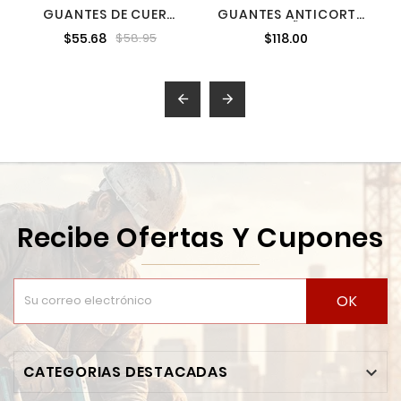
GUANTES DE CUERO
GUANTES ANTICORTE
INGCO HGVC01
NIVEL 1 BAÑADOS EN
$55.68
$118.00
$58.95
NITRILO L


Recibe Ofertas Y Cupones
OK
CATEGORIAS DESTACADAS
