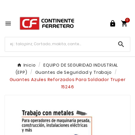
Tu ferretería en línea en México

0




Inicio
EQUIPO DE SEGURIDAD INDUSTRIAL
(EPP)
Guantes de Seguridad y Trabajo
Guantes Azules Reforzados Para Soldador Truper
15246