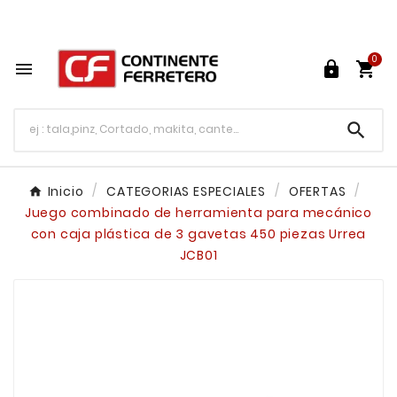
Tu ferretería en línea en México

0




Inicio
CATEGORIAS ESPECIALES
OFERTAS
Juego combinado de herramienta para mecánico
con caja plástica de 3 gavetas 450 piezas Urrea
JCB01