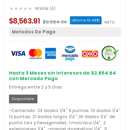
REVIEW (0)





$8,563.91
¡Ahorre 10.46%!
$9,564.34
NETO
Metodos De Pago
Hasta 3 Meses sin Intereses de $2,854.64
con Mercado Pago
Entrega entre 2 y 5 Dias
Disponible
-Contenido: 23 dados 1/4" 6 puntas; 10 dados 1/4"
12 puntas; 21 dados largos 1/4"; 16 dados 1/4" de
punta torx y hexagonales; 1 matraca 1/4"; 2
extensiones 1/4". -mango magnético 1/4", 3