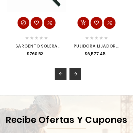
















SARGENTO SOLERA
PULIDORA LIJADORA
0.60 METROS CELA S2
7" 1,200 W 0-3,200
$760.53
$6,577.48
RPM MAKITA 9237C


Recibe Ofertas Y Cupones