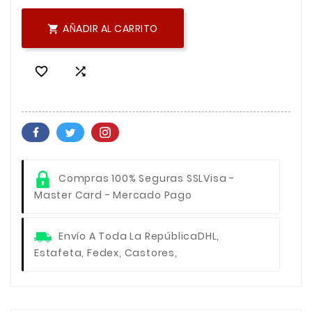
AÑADIR AL CARRITO



Compras 100% Seguras SSL
Visa -
Master Card - Mercado Pago
Envío A Toda La República
DHL,
Estafeta, Fedex, Castores,