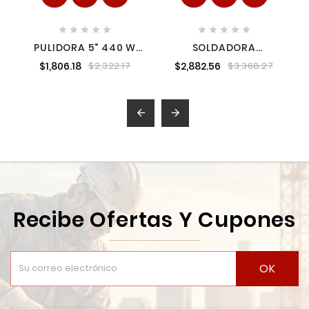










PULIDORA 5" 440 W
SOLDADORA
4,500 RPM MAKITA
INVERSORA
$1,806.18
$2,882.56
$2,322.17
$3,368.27
GV5010
MULTIPROCESO MIG,
TIG, ELECTRO 120 AMP
120 V ENERGY


Recibe Ofertas Y Cupones
OK