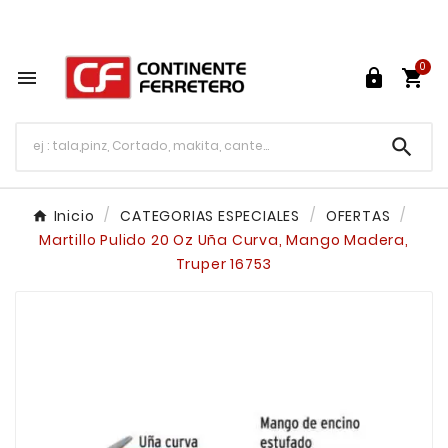
Tu ferretería en línea en México

0




Inicio
CATEGORIAS ESPECIALES
OFERTAS
Martillo Pulido 20 Oz Uña Curva, Mango Madera,
Truper 16753