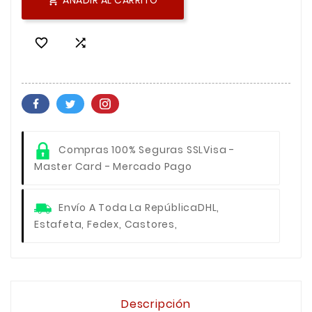
AÑADIR AL CARRITO



Compras 100% Seguras SSL
Visa -
Master Card - Mercado Pago
Envío A Toda La República
DHL,
Estafeta, Fedex, Castores,
Descripción