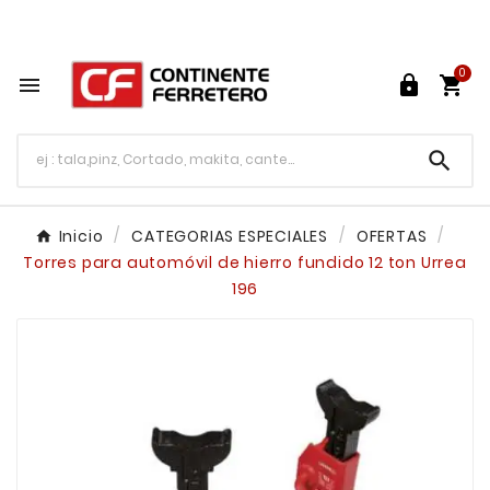
Tu ferretería en línea en México

0




Inicio
CATEGORIAS ESPECIALES
OFERTAS
Torres para automóvil de hierro fundido 12 ton Urrea
196