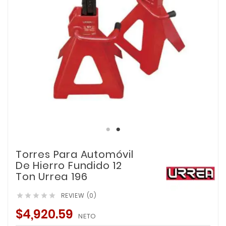
Torres Para Automóvil
De Hierro Fundido 12
Ton Urrea 196
REVIEW (0)





$4,920.59
NETO