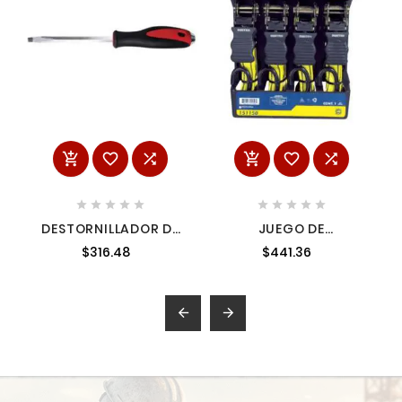
















DESTORNILLADOR DE
JUEGO DE
GOLPE PUNTA PLANA
SUJETADORES TIPO
$316.48
$441.36
3/8X12" URREA 9112G
MATRACA 4 PIEZAS
SURTEK 151150

