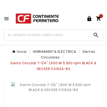
Tu ferretería en línea en México

0




Inicio
HERRAMIENTA ELÉCTRICA
Sierras
Circulares
Sierra Circular 7-1/4" 1,500 W 5,500 rpm BLACK &
DECKER CS1024-B3