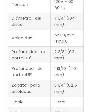
120V ~ 50-
Tensión
60 Hz.
Diámetro del
7 1/4" (184
disco
mm).
5500/min
Velocidad
(rmp).
Profundidad de
2 3/8" (62
corte 90°
mm).
Profundad de
1 13/16" (46
corte 45°
mm).
Zapata para
3 1/4" (82,5
biselados
mm).
Cable
1.85m.