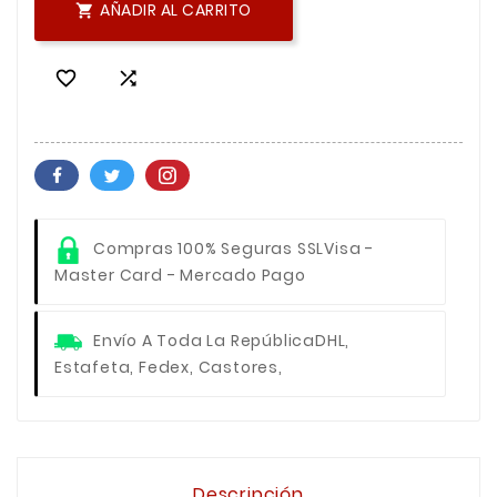
AÑADIR AL CARRITO



Compras 100% Seguras SSL
Visa -
Master Card - Mercado Pago
Envío A Toda La República
DHL,
Estafeta, Fedex, Castores,
Descripción