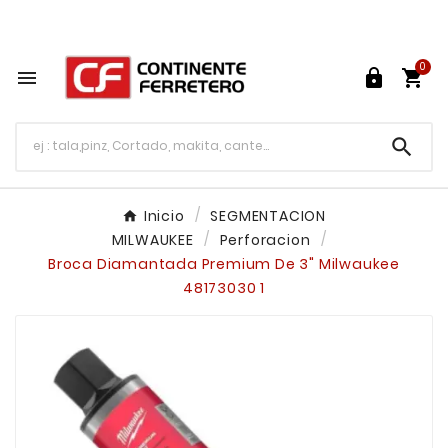
Tu ferretería en línea en México

0




Inicio
SEGMENTACION
MILWAUKEE
Perforacion
Broca Diamantada Premium De 3" Milwaukee
48173030 1