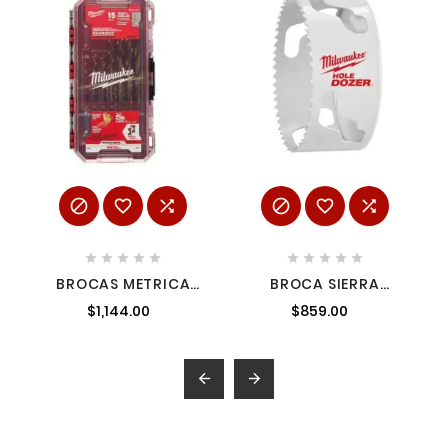
















BROCAS METRICA
BROCA SIERRA
JUEGO DE 10 PIEZAS
ENDURECIDA ICE
$1,144.00
$859.00
AMIL48894670
HARNED 5"
MILWAUKEE
49560243 1

