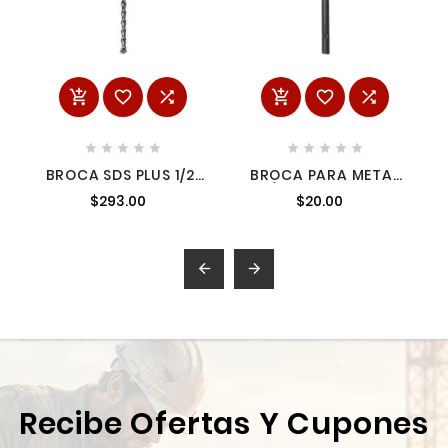
















BROCA SDS PLUS 1/2"
BROCA PARA METAL
X 12" 2C
3/32" MILWAUKEE
$293.00
$20.00
48892822


Recibe Ofertas Y Cupones