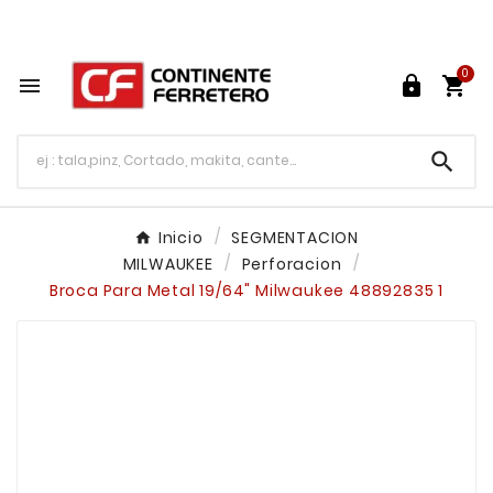
Tu ferretería en línea en México

0




Inicio
SEGMENTACION
MILWAUKEE
Perforacion
Broca Para Metal 19/64" Milwaukee 48892835 1