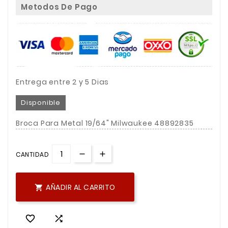
Metodos De Pago
Entrega entre 2 y 5 Dias
Disponible
Broca Para Metal 19/64" Milwaukee 48892835
CANTIDAD
AÑADIR AL CARRITO


