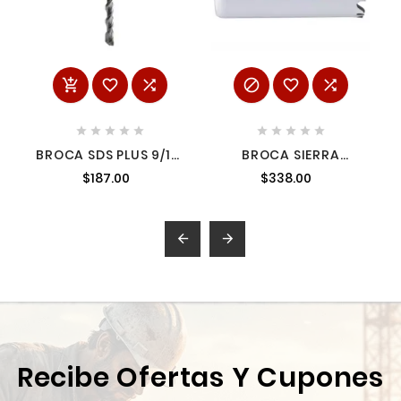
















BROCA SDS PLUS 9/16"
BROCA SIERRA
X 6" 2C
ENDURECIDA ICE DE 1
$187.00
$338.00
7/8" MILWAUKEE
49560112 1


Recibe Ofertas Y Cupones