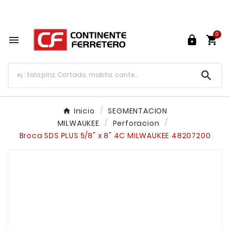
Tu ferretería en línea en México

0




Inicio
SEGMENTACION
MILWAUKEE
Perforacion
Broca SDS PLUS 5/8" x 8" 4C MILWAUKEE 48207200