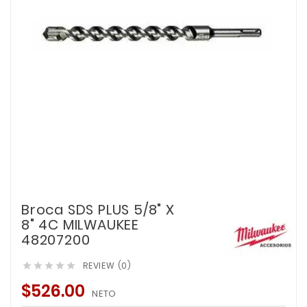
Broca SDS PLUS 5/8" X
8" 4C MILWAUKEE
48207200
REVIEW (0)





$526.00
NETO