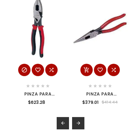
















PINZA PARA
PINZA PARA
ELECTRICISTA CON
ELECTRICISTA CON
$623.28
$379.01
$414.44
MANGO BIMATERIAL
MANGO RUBBER GRIP
DE 9-3/8" CORTE
DE 8-9/32" CON
LATERAL CON
PUNTA LARGA URREA
PONCHA CABLE ALTA
2292G
URREA 259GHLX

