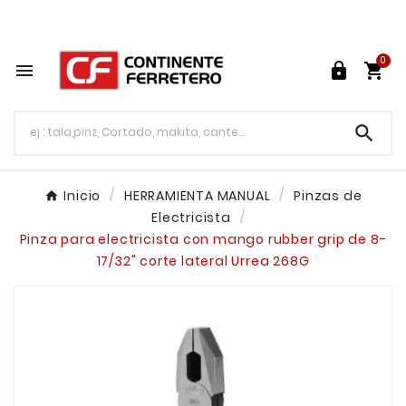
Tu ferretería en línea en México

0




Inicio
HERRAMIENTA MANUAL
Pinzas de
Electricista
Pinza para electricista con mango rubber grip de 8-
17/32" corte lateral Urrea 268G