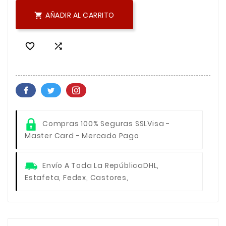
AÑADIR AL CARRITO



Compras 100% Seguras SSL
Visa -
Master Card - Mercado Pago
Envío A Toda La República
DHL,
Estafeta, Fedex, Castores,