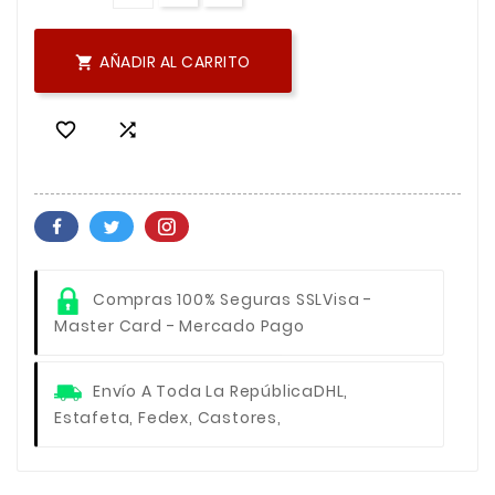
AÑADIR AL CARRITO



Compras 100% Seguras SSL
Visa -
Master Card - Mercado Pago
Envío A Toda La República
DHL,
Estafeta, Fedex, Castores,