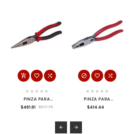
















PINZA PARA
PINZA PARA
ELECTRICISTA CON
ELECTRICISTA CON
$461.61
$414.44
$517.79
MANGO BIMATERIAL
MANGO RUBBER GRIP
DE 8-7/16" PUNTA
DE 8-17/32"
LARGA CORTE
UNIVERSAL CORTE
LATERAL SIN RESO
LATERAL QUIJADAS
URREA 2292GX
URREA 258G

