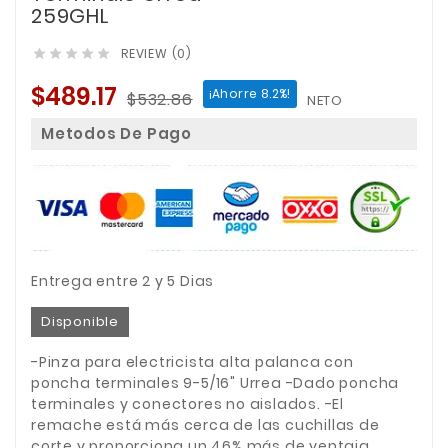
259GHL
REVIEW (0)





$489.17
¡Ahorre 8.2%!
$532.86
NETO
Metodos De Pago
Entrega entre 2 y 5 Dias
Disponible
-Pinza para electricista alta palanca con
poncha terminales 9-5/16" Urrea -Dado poncha
terminales y conectores no aislados. -El
remache está más cerca de las cuchillas de
corte y proporciona un 46% más de ventaja