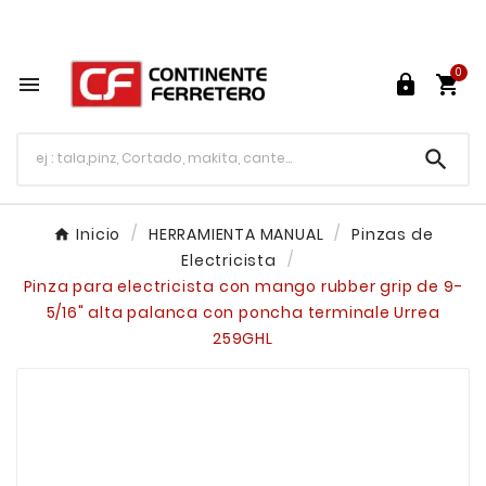
Tu ferretería en línea en México

0




Inicio
HERRAMIENTA MANUAL
Pinzas de
Electricista
Pinza para electricista con mango rubber grip de 9-
5/16" alta palanca con poncha terminale Urrea
259GHL