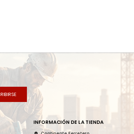
RIBIRSE
INFORMACIÓN DE LA TIENDA
Continente Ferretero
location_on