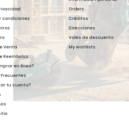
rivacidad
Orders
y condiciones
Créditos
otros
Direcciones
ro
Vales de descuento
de Venta
My wishlists
 de Reembolso
prar en línea?
 Frecuentes
ar tu cuenta?
s
nos
itio