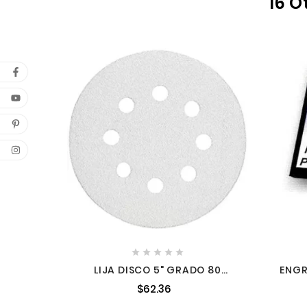
16 O





LIJA DISCO 5" GRADO 80
ENGR
MAKITA 7945196 1
$62.36