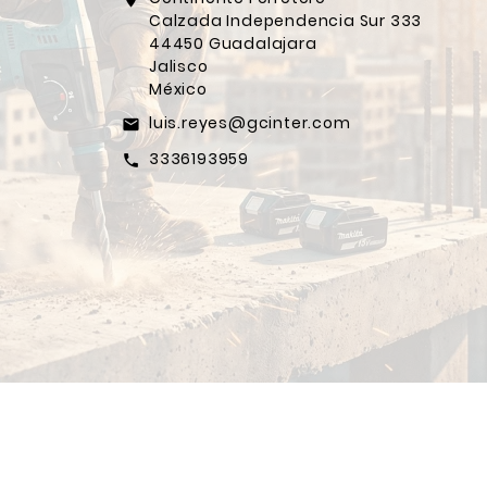
Calzada Independencia Sur 333
44450 Guadalajara
Jalisco
México
luis.reyes@gcinter.com
email
3336193959
call