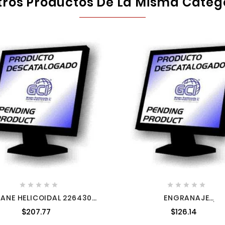
tros Productos De La Misma Categ










ANE HELICOIDAL 2264309
ENGRANAJE
2264309
CONICOHELICOIDAL P/G
$207.77
$126.14
2274904 2274904