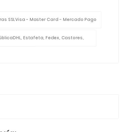
ras SSL
Visa - Master Card - Mercado Pago
ública
DHL, Estafeta, Fedex, Castores,