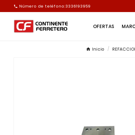
Número de teléfono:
3336193959

OFERTAS
MAR
Inicio
REFACCIO