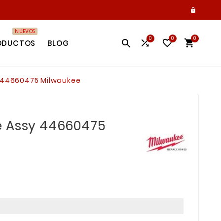

NUEVOS
0
0
0




ODUCTOS
BLOG
 44660475 Milwaukee
e Assy 44660475