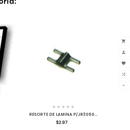
oría:

WOBBL









RESORTE DE LAMINA P/JR3050T
A7021
2322218
$2.97