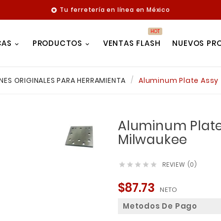
Tu ferretería en línea en México

HOT
CAS
PRODUCTOS
VENTAS FLASH
NUEVOS PR
NES ORIGINALES PARA HERRAMIENTA
Aluminum Plate Assy
Aluminum Plat
Milwaukee
REVIEW (0)





$87.73
NETO
Metodos De Pago