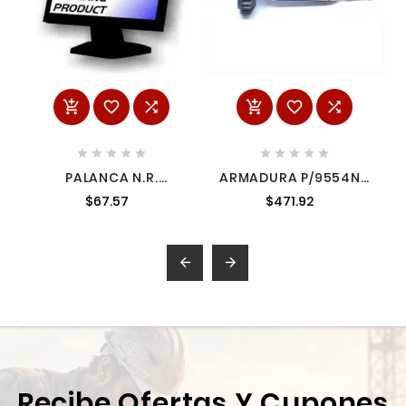
















PALANCA N.R.
ARMADURA P/9554NB
2722258
5156163
$67.57
$471.92


Recibe Ofertas Y Cupones