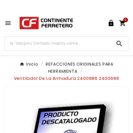
Tu ferretería en línea en México

0




Inicio
REFACCIONES ORIGINALES PARA
HERRAMIENTA
Ventilador De La Armadura 2400686 2400686