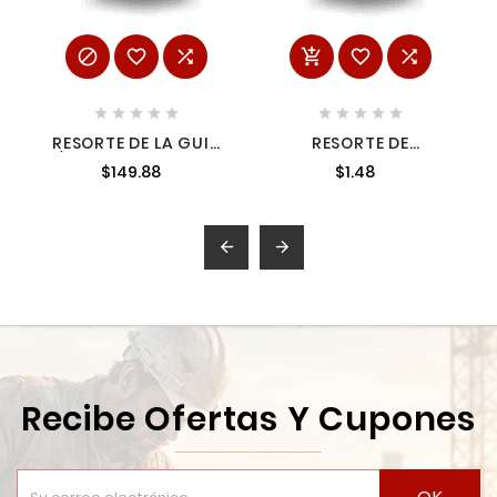
















RESORTE DE LA GUIA
RESORTE DE
P/HM0860C 3466770
COMPRESION 2340571
$149.88
$1.48
3466770
2340571


Recibe Ofertas Y Cupones