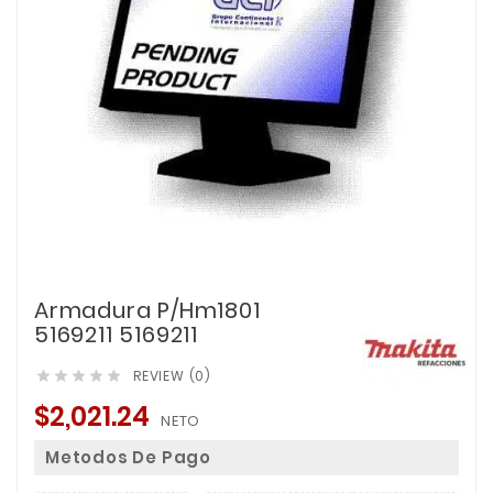
Armadura P/Hm1801
5169211 5169211
REVIEW (0)





$2,021.24
NETO
Metodos De Pago