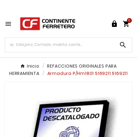
Tu ferretería en línea en México

0




Inicio
REFACCIONES ORIGINALES PARA
HERRAMIENTA
Armadura P/Hm1801 5169211 5169211