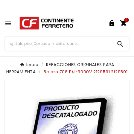
Tu ferretería en línea en México

0




Inicio
REFACCIONES ORIGINALES PARA
HERRAMIENTA
Balero 708 P/Jr3000V 2129591 2129591