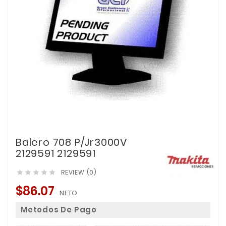
Balero 708 P/Jr3000V
2129591 2129591
REVIEW (0)





$86.07
NETO
Metodos De Pago