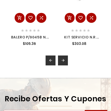
















BALERO P/9045B N.R.
KIT SERVICIO N.R.
2103010
14460345 MILWAUKEE
$105.36
$303.08


Recibe Ofertas Y Cupones