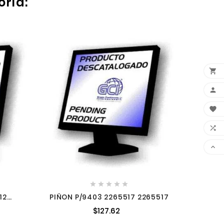
oría:

PER









12
PIÑON P/9403 2265517 2265517
5165
$127.62