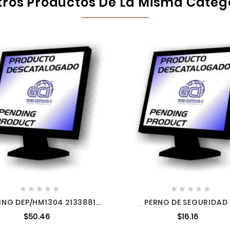
tros Productos De La Misma Categ










ING DEP/HM1304 2133881
PERNO DE SEGURIDAD 
2133881
P/GA9050R 2565165 256
$50.46
$16.16