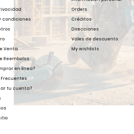
rivacidad
Orders
y condiciones
Créditos
otros
Direcciones
ro
Vales de descuento
de Venta
My wishlists
 de Reembolso
prar en línea?
 Frecuentes
ar tu cuenta?
s
nos
itio