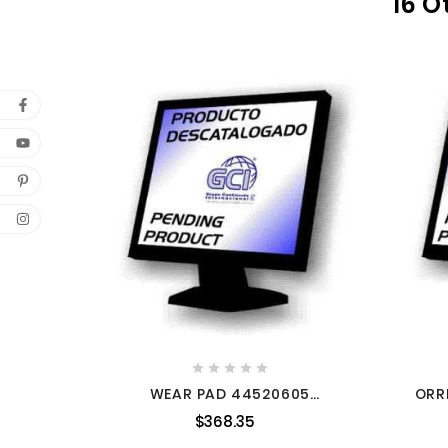
16 O





WEAR PAD 44520605
ORR
MILWAUKEE
$368.35