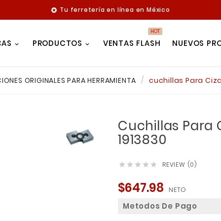
Tu ferretería en línea en México

HOT
CAS
PRODUCTOS
VENTAS FLASH
NUEVOS PR
IONES ORIGINALES PARA HERRAMIENTA
cuchillas Para Ciz
Cuchillas Para 
1913830
REVIEW (0)





$647.98
NETO
Metodos De Pago