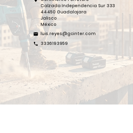
Calzada Independencia Sur 333
44450 Guadalajara
Jalisco
México
luis.reyes@gcinter.com
email
3336193959
call