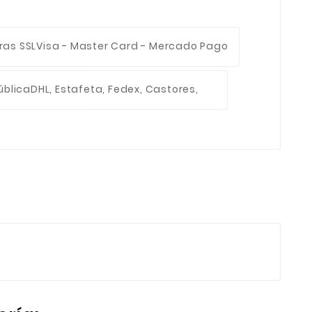
ras SSL
Visa - Master Card - Mercado Pago
ública
DHL, Estafeta, Fedex, Castores,