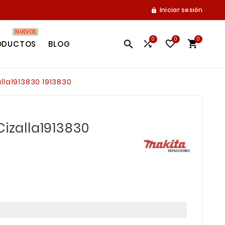
Iniciar sesión

NUEVOS
0
0
0




ODUCTOS
BLOG
alla1913830 1913830
Cizalla1913830