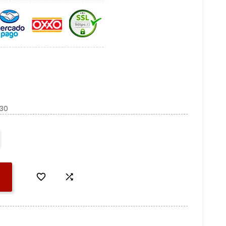
830

