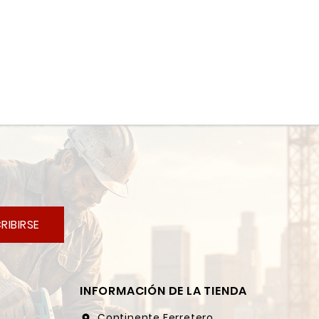
RIBIRSE
INFORMACIÓN DE LA TIENDA
Continente Ferretero
location_on