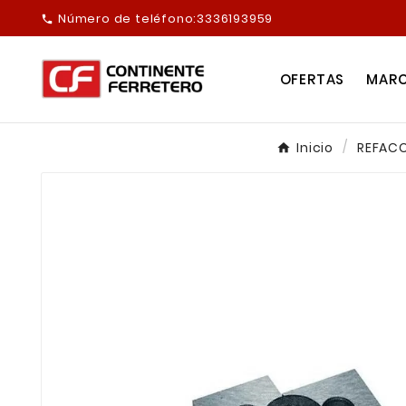
Número de teléfono:
3336193959

OFERTAS
MAR
Inicio
REFACC